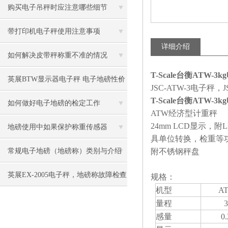
购买电子吊秤时应注意哪些细节
带打印机电子秤使用注意事项
详细介绍
如何解决皮带秤称重不准的情况
T-Scale台衡ATW-
英展BTW显示器电子秤 电子地磅性价
JSC-ATW-3电子秤
T-Scale台衡ATW-3
比高
如何做好电子地磅的检定工作
ATW经济型计重秤
24mm LCD显示，附
地磅使用中如果保护称重传感器
具单位转换，检重等
常规电子地磅（地磅称）类别与介绍
附不锈钢秤盘
英展EX-2005电子秤，地磅称故障检查
规格：
机型
AT
方法
量程
3
感量
0