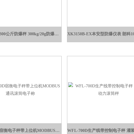
XK3150EX300公斤防爆秤 300kg/20g防爆电子台称价格
WFL-700D宿衡电子秤带上位机MODBUS通讯滚筒电子称