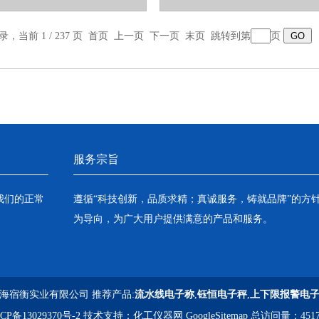
记录，当前 1 / 237 页 首页 上一页
下一页
末页
跳转到第
页
服务宗旨
我们的正常
遵循“科技创新，品质求精；真诚服务，铸就品牌”的方
为导向，为广大用户提供满意的产品和服务。
海宿衡实业有限公司 推荐产品:
流水线电子称
,
钰恒电子秤
,
上下限报警电
CP备13029370号-2
技术支持：
化工仪器网
GoogleSitemap
总访问量：4517