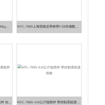
XK3150B-EX本安型防爆仪表 朗科100kg防爆秤
WFL-700D上海宿衡皮带称带USB存储数据U盘 网口通讯
WFL-700D生产线带控制电子秤 灌装秤 动力滚筒秤
WFL-700D-A10公斤辊筒秤 带控制系统滚筒称