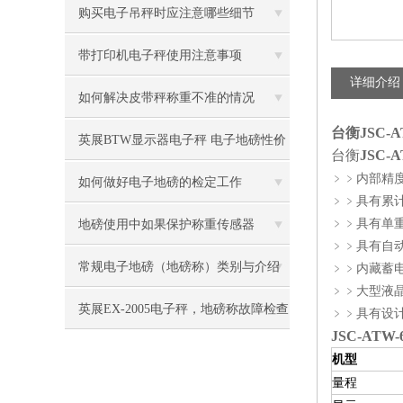
购买电子吊秤时应注意哪些细节
带打印机电子秤使用注意事项
详细介绍
如何解决皮带秤称重不准的情况
台衡JSC-A
英展BTW显示器电子秤 电子地磅性价
台衡
JSC-
﹥﹥内部精度高
比高
如何做好电子地磅的检定工作
﹥﹥具有累
﹥﹥具有单
地磅使用中如果保护称重传感器
﹥﹥具有自
常规电子地磅（地磅称）类别与介绍
﹥﹥内藏蓄
﹥﹥大型液晶
英展EX-2005电子秤，地磅称故障检查
﹥﹥具有设
JSC-ATW
方法
机型
量程