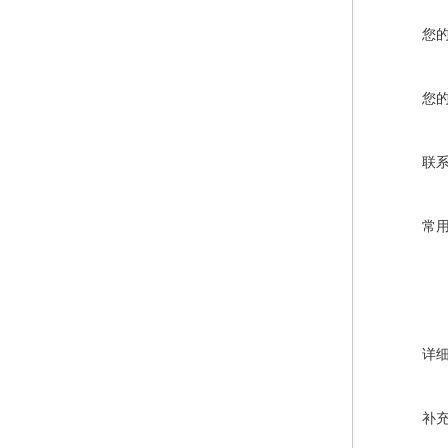
您
您
联
常
详
补