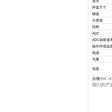
显示
秤盘尺寸
键盘
分度值
结构
ADC
ADC
刷新速
操作环境温
电源
毛重
包装
台衡JSC-A
我们的产