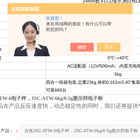
24mm
LCD
,
L
数字
显示
附白色
230x300mm
4
（
）
键
薄膜按键
欢迎您！
来自局域网的朋友！有什么可以帮
15,000d
助您的吗？
ABS
塑料外壳
Σ-
Δ
≤1/10
率
秒
度
0
~+40
℃
℃
AC
（12V/500mA）,
适配器
内置充电
5kg
四合一纸箱包装,
23kg,
0.162m
3
,40"
总重
体积
集
660
可装
台
TW-6电子秤，JSC-ATW-6kg/0.5g惠尔邦电子称
品在产品反应速度快，动态稳定性的同时，我们还将提供
产品：