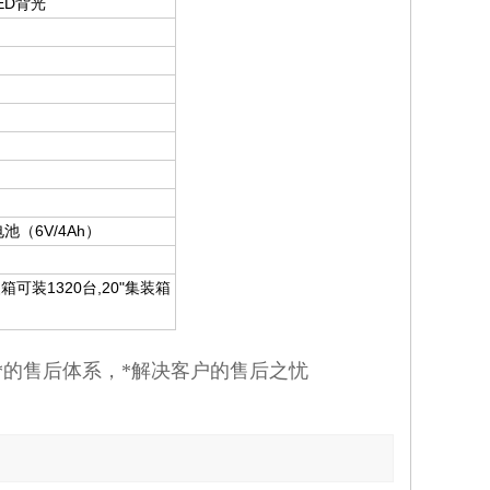
ED
背光
（6V/4Ah）
电池
1320
,20"
装箱可装
台
集装箱
*的售后体系，*解决客户的售后之忧