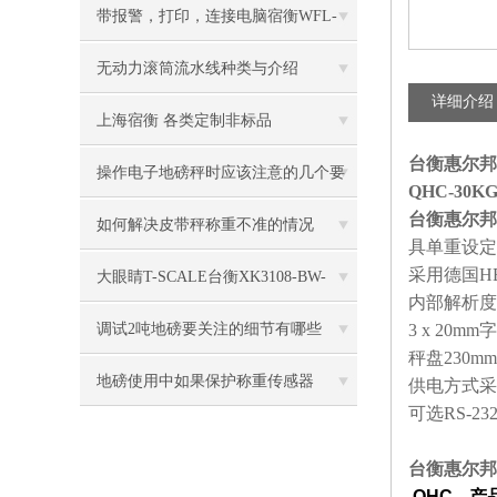
电子秤特点
带报警，打印，连接电脑宿衡WFL-
3100电子台秤
无动力滚筒流水线种类与介绍
详细介绍
上海宿衡 各类定制非标品
台衡惠尔邦J
操作电子地磅秤时应该注意的几个要
QHC-30
台衡惠尔邦J
点
如何解决皮带秤称重不准的情况
具单重设定
采用德国HB
大眼睛T-SCALE台衡XK3108-BW-
内部解析度60
150kg电子秤
调试2吨地磅要关注的细节有哪些
3 x 20
秤盘230mm
地磅使用中如果保护称重传感器
供电方式采
可选RS-2
台衡惠尔邦J
QHC---