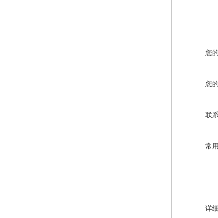
您
您
联
常
详