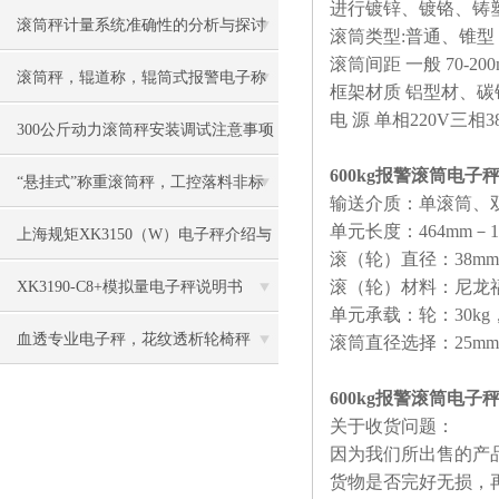
进行镀锌、镀铬、铸
滚筒秤计量系统准确性的分析与探讨​
滚筒类型:普通、锥型 
滚筒间距 一般 70-2
滚筒秤，辊道称，辊筒式报警电子称
框架材质 铝型材、碳
电 源 单相220V三相3
慨述
300公斤动力滚筒秤安装调试注意事项
600kg报警滚筒电子
“悬挂式”称重滚筒秤，工控落料非标
输送介质：单滚筒、
单元长度：464mm－11
电子称
上海规矩XK3150（W）电子秤介绍与
滚（轮）直径：38mm、
维修
滚（轮）材料：尼龙
XK3190-C8+模拟量电子秤说明书
单元承载：轮：30kg，
血透专业电子秤，花纹透析轮椅秤
滚筒直径选择：25mm、
600kg报警滚筒电子
关于收货问题：
因为我们所出售的产
货物是否完好无损，再