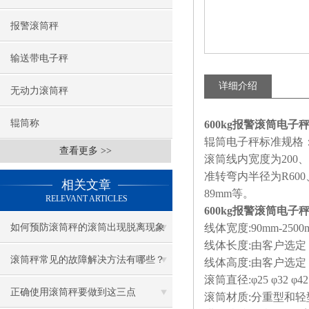
报警滚筒秤
输送带电子秤
详细介绍
无动力滚筒秤
辊筒称
600kg报警滚筒电子
辊筒电子秤标准规格
查看更多 >>
滚筒线内宽度为200、3
准转弯内半径为R600
相关文章
89mm等。
RELEVANT ARTICLES
600kg报警滚筒电子
如何预防滚筒秤的滚筒出现脱离现象
线体宽度:90mm-2500
线体长度:由客户选定
滚筒秤常见的故障解决方法有哪些？
线体高度:由客户选定
滚筒直径:φ25 φ32 φ42 φ
正确使用滚筒秤要做到这三点
滚筒材质:分重型和轻