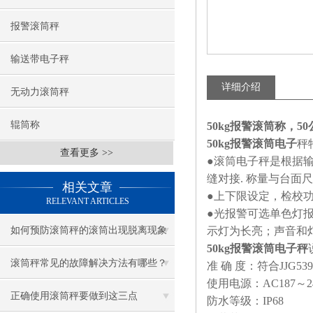
报警滚筒秤
输送带电子秤
详细介绍
无动力滚筒秤
辊筒称
50kg报警滚筒称，5
50kg报警滚筒电子
秤
查看更多 >>
●滚筒电子秤是根据
缝对接. 称量与台面
相关文章
●上下限设定，检校功
RELEVANT ARTICLES
●光报警可选单色灯
如何预防滚筒秤的滚筒出现脱离现象
示灯为长亮；声音和
50kg报警滚筒电子秤
滚筒秤常见的故障解决方法有哪些？
准 确 度：符合JJG53
使用电源：AC187～2
正确使用滚筒秤要做到这三点
防水等级：IP68