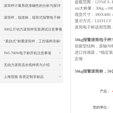
超载范围：125%F.S. 
滚筒秤计量系统准确性的分析与探讨​
zui大称量：30kg --10
现货尺寸：300X400; 400
滚筒秤，辊道称，辊筒式报警电子称
显示方式：LED/LCF
滚筒电子称适用范围
慨述
300公斤动力滚筒秤安装调试注意事项
50kg报警滚筒电子秤
“悬挂式”称重滚筒秤，工控落料非标
创新型结构，滚轴与
进口传感器，*稳定
电子称
JWI-700W电子称开机注意事项
定做
无动力滚筒流水线种类与介绍
50kg报警滚筒称，5
上海宿衡 各类定制非标品
产品：
您的单位：