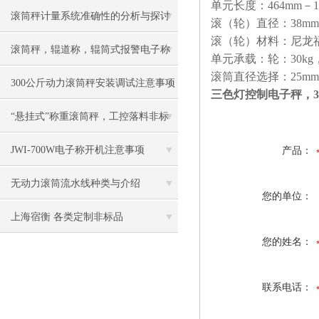
单元长度：464mm－11
滚筒秤计量系统准确性的分析与探讨​
滚（轮）直径：38mm、
滚（轮）材料：尼龙
滚筒秤，辊道称，辊筒式报警电子称
单元承载：轮：30kg，
滚筒直径选择：25mm、
慨述
300公斤动力滚筒秤安装调试注意事项
三色灯控制电子秤，3
“悬挂式”称重滚筒秤，工控落料非标
电子称
JWI-700W电子称开机注意事项
产品：
无动力滚筒流水线种类与介绍
您的单位：
上海宿衡 各类定制非标品
您的姓名：
联系电话：