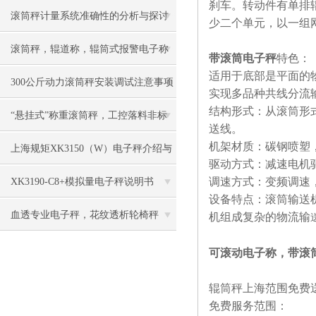
刹车。转动件有单排辊
滚筒秤计量系统准确性的分析与探讨​
少二个单元，以一组
滚筒秤，辊道称，辊筒式报警电子称
带滚筒电子秤
特色：
适用于底部是平面的
慨述
300公斤动力滚筒秤安装调试注意事项
实现多品种共线分流
结构形式：从滚筒形
“悬挂式”称重滚筒秤，工控落料非标
送线。
机架材质：碳钢喷塑
电子称
上海规矩XK3150（W）电子秤介绍与
驱动方式：减速电机
维修
调速方式：变频调速
XK3190-C8+模拟量电子秤说明书
设备特点：滚筒输送
血透专业电子秤，花纹透析轮椅秤
机组成复杂的物流输
可滚动电子称，带滚
辊筒秤上海范围免费
免费服务范围：