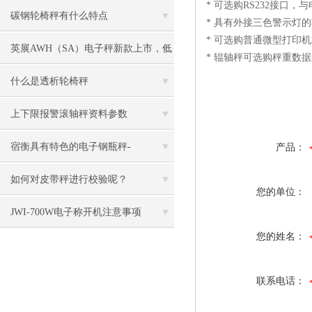
* 可选购RS232接
碳钢轮椅秤有什么特点
* 具有外接三色警示灯
* 可选购普通微型打印
英展AWH（SA）电子秤新款上市，低
* 辊轴秤可选购秤重数
价冲市场
什么是透析轮椅秤
上下限报警滚轴秤资料参数
宿衡具有特色的电子钢瓶秤-
产品：
如何对皮带秤进行校验呢？
您的单位：
JWI-700W电子称开机注意事项
您的姓名：
联系电话：