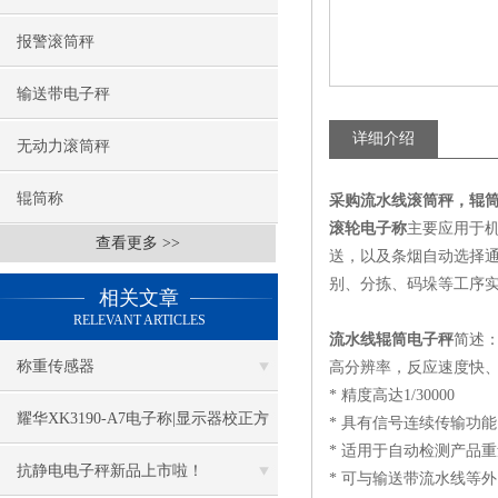
报警滚筒秤
输送带电子秤
详细介绍
无动力滚筒秤
辊筒称
采购流水线滚筒秤，辊筒称，
滚轮电子称
主要应用于
查看更多 >>
送，以及条烟自动选择
别、分拣、码垛等工序
相关文章
RELEVANT ARTICLES
流水线辊筒电子秤
简述
称重传感器
高分辨率，反应速度快
* 精度高达1/30000
耀华XK3190-A7电子称|显示器校正方
* 具有信号连续传输功能
* 适用于自动检测产品
法
抗静电电子秤新品上市啦！
* 可与输送带流水线等