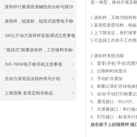
是一体型，移动方便且
滚筒秤计量系统准确性的分析与探讨​
1.滚轮秤，又称为辊筒
滚筒秤，辊道称，辊筒式报警电子称
2.采用双悬臂结构，电
3.上下限设定，有灯报
慨述
300公斤动力滚筒秤安装调试注意事项
5.可选择工作和不工作
“悬挂式”称重滚筒秤，工控落料非标
2.滚轮秤系统功能
1、置零(开机/手动)范围
电子称
JWI-700W电子称开机注意事项
2、日期和时间显示
无动力滚筒流水线种类与介绍
3、手动贮存累加
4、称重记录贮存掉电保
上海宿衡 各类定制非标品
5、自动/手动打印称重
6、通讯接口：RS232
7、大屏幕接口：串行输
8、打印接口：标准并行
放在架子上的辊筒秤,镇江6