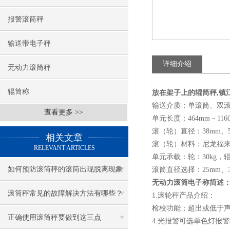
报警滚筒秤
输送带电子秤
详细介绍
无动力滚筒秤
辊筒称
放在架子上的辊筒秤,镇江6
输送介质：单滚筒、双
查看更多 >>
单元长度：464mm－116
滚（轮）直径：38mm、5
相关文章
滚（轮）材料：尼龙福来
RELEVANT ARTICLES
单元承载：轮：30kg，辊
如何预防滚筒秤的滚筒出现脱离现象
滚筒直径选择：25mm、32
无动力滚筒电子称简述
滚筒秤常见的故障解决方法有哪些？
1.滚轮秤产品介绍：
检校功能；超出或低于
正确使用滚筒秤要做到这三点
4.光报警可选单色灯报警