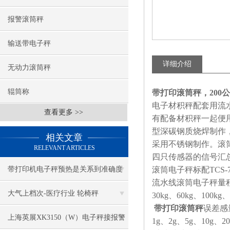
报警滚筒秤
输送带电子秤
详细介绍
无动力滚筒秤
辊筒称
带打印滚筒秤，200公
电子材积秤配套用流
查看更多 >>
有配备材积秤一起便
型深碳钢质烧焊制作
相关文章
采用不锈钢制作。滚筒
RELEVANT ARTICLES
四只传感器的信号汇
带打印机电子秤预热是关系到准确度
滚筒电子秤标配TCS-
流水线滚筒电子秤量程
的重点
大气上档次-医疗行业 轮椅秤
30kg、60kg、100kg、
带打印滚筒秤
误差感
上海英展XK3150（W）电子秤接报警
1g、2g、5g、10g、20