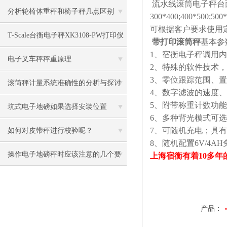
流水线滚筒电子秤台
灯资料
分析轮椅体重秤和椅子秤几点区别
300*400;400*500;500
可根据客户要求使用
T-Scale台衡电子秤XK3108-PW打印仪
带打印滚筒秤
基本参
1、宿衡电子秤调用
表
电子叉车秤秤重原理
2、特殊的软件技术
3、零位跟踪范围、
滚筒秤计量系统准确性的分析与探讨​
4、数字滤波的速度
5、附带称重计数功
坑式电子地磅如果选择安装位置
6、多种背光模式可
7、可随机充电；具
如何对皮带秤进行校验呢？
8、随机配置6V/4A
操作电子地磅秤时应该注意的几个要
上海宿衡有着10多
点
产品：