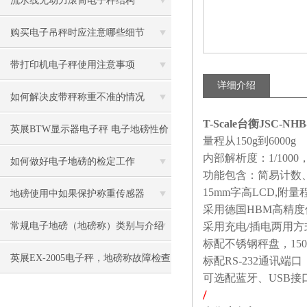
流水线无动力滚筒电子秤结构
购买电子吊秤时应注意哪些细节
带打印机电子秤使用注意事项
详细介绍
如何解决皮带秤称重不准的情况
T-Scale台衡JSC
英展BTW显示器电子秤 电子地磅性价
量程从150g到6000g
内部解析度：1/1000，
比高
如何做好电子地磅的检定工作
功能包含：简易计数
15mm字高LCD,附
地磅使用中如果保护称重传感器
采用德国HBM高精度传感器
常规电子地磅（地磅称）类别与介绍
采用充电/插电两用方
标配不锈钢秤盘，15
英展EX-2005电子秤，地磅称故障检查
标配RS-232通讯
可选配蓝牙、USB接
方法
/