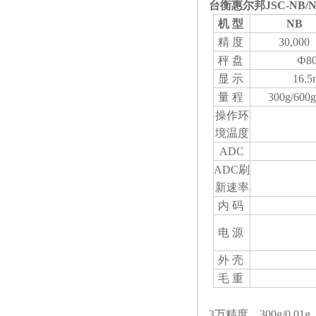
台衡惠尔邦JSC-NB/
机 型
NB
精 度
30,000
秤 盘
Ф80
显 示
16
量 程
300g/600g
操作环
境温度
ADC
ADC刷
新速率
内 码
电 源
外 壳
毛 重
3万精度，300g/0.01g，6