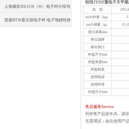
钰恒JTS计重电子天平
150kg电子秤
上海规矩XK3150（W）电子秤介绍与
机 型
JTS-
zui大秤量（kg）
3
维修
英展BTW显示器电子秤 电子地磅性价
zui小感量（g）
0.1/
显示屏幕mm
比高
单位选择
输出接口
秤盘尺寸mm
秤盘厚度mm
秤盘材质
使用电源
使用环境
外观尺寸mm
售后服务Service:
对所售产品壹年内，因非
无需调试；如在使用产