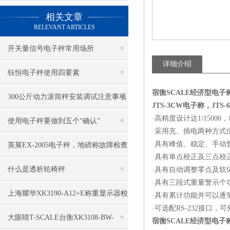
相关文章
RELEVANT ARTICLES
开关量信号电子秤常用场所
详细介绍
钰恒电子秤使用四要素
宿衡SCALE经济型电子称，
300公斤动力滚筒秤安装调试注意事项
JTS-3CW电子称，JTS-
·高精度设计达
1/15000
，
使用电子秤要做到五个“确认”
·采用充、插电两种方式
·具有峰值、稳定、手动
英展EX-2005电子秤，地磅称故障检查
·具有单点校正及三点校
方法
什么是透析轮椅秤
·具有自动调整零点及软
·具有三段式重量警示个
上海耀华XK3190-A12+E称重显示器校
·具有累计功能并可以逐
·可选配
RS-232
接口，可
正方法知晓
大眼睛T-SCALE台衡XK3108-BW-
宿衡SCALE经济型电子称，