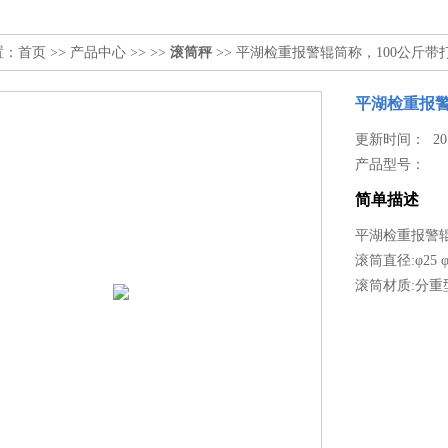
置：
首页
>>
产品中心
>> >>
滚筒秤
>> 平湖检重报警辊筒称，100公斤
平湖检重报警
更新时间： 2017
产品型号：
简单描述
平湖检重报警辊
滚筒直径:φ25 φ32
滚筒材质:分重