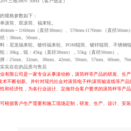
220V
三相
380V 50Hz
（客户选定）
的规格参数如下：
单滚筒、双滚筒、福来轮。
464mm
－
1160mm
（直径
38mm
）、
570mm-1170mm
（直径
50mm
径：
38mm
、
50mm
。
料：尼龙福来轮、镀锌福来轮、
POM
辊筒、镀锌辊筒、不锈钢
轮：
30kg
，辊：
45kg
（直径
38mm
），
55kg
（直径
50mm
）。
择：
25mm
、
32mm
、
38mm
、
42mm
、
50mm
、
57mm
、
60mm
、
76
实实在在的品质与售后
业有限公司是一家专业从事滚动称，滚筒秤等产品的研发、生产
技术不断创新。并针对现代社会对滚筒电子秤|滚筒输送线等产品
性和经济性，为各行业设计、定做符合客户要求的滚筒秤等产品
可根据客户生产需要和施工现场定制，研发、生产、设计、安装