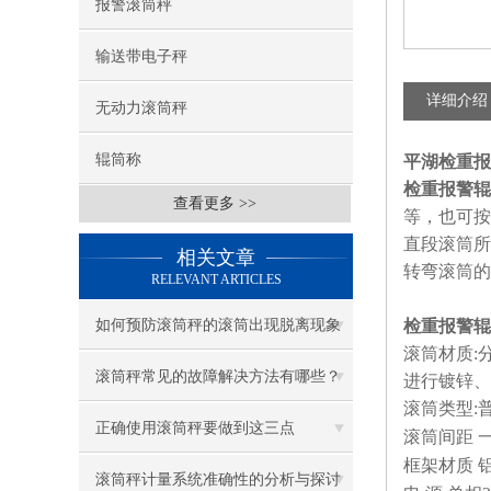
报警滚筒秤
输送带电子秤
详细介绍
无动力滚筒秤
辊筒称
平湖检重报
检重报警辊
查看更多 >>
等，也可按
直段滚筒所
相关文章
转弯滚筒的
RELEVANT ARTICLES
如何预防滚筒秤的滚筒出现脱离现象
检重报警辊
滚筒材质
:
滚筒秤常见的故障解决方法有哪些？
进行镀锌、
滚筒类型
:
正确使用滚筒秤要做到这三点
滚筒间距
框架材质
滚筒秤计量系统准确性的分析与探讨​