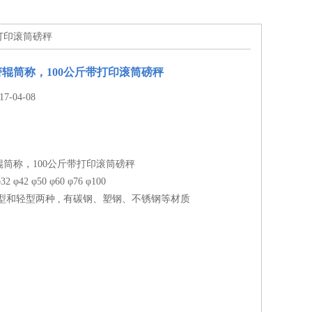
带打印滚筒磅秤
辊筒称，100公斤带打印滚筒磅秤
-04-08
筒称，100公斤带打印滚筒磅秤
 φ42 φ50 φ60 φ76 φ100
型和轻型两种 , 有碳钢、塑钢、不锈钢等材质