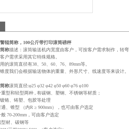
警辊筒称，100公斤带打印滚筒磅秤
筒称
描述：滚筒输送机内宽度由客户，可按客户需求制作，转弯
客户需求采用其它特殊规格。
用的滚筒直径有
38
、
50
、
60
、
76
、
89mm
等。
锥度我们会根据输送物体的重量、外形尺寸、线速度等来设计。
筒称
滚筒直径
:
φ
25
φ
32
φ
42
φ
50
φ
60
φ
76
φ
100
分重型和轻型两种
,
有碳钢、塑钢、不锈钢等材质；
镀铬、铸塑、包胶等处理
普通、锥型
（内
R
≥
900mm
），也可由客户选定
一般
70-200mm
，可由客户选定
铝型材、碳钢等