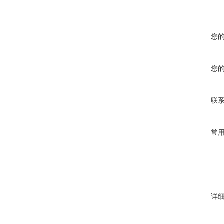
您
您
联
常
详