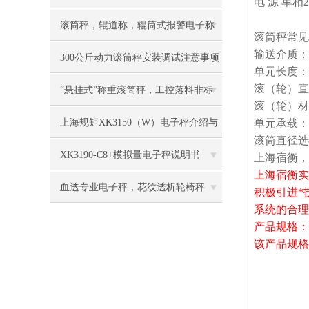
电
源
单相
滚筒秤，辊道称，辊筒式报警电子称
滚筒秤常见
输送介质：
慨述
300公斤动力滚筒秤安装调试注意事项
单元长度：
滚（轮）直
“悬挂式”称重滚筒秤，工控落料非标
滚（轮）材
电子称
上海规矩XK3150（W）电子秤介绍与
单元承载：
滚筒直径选
维修
XK3190-C8+模拟量电子秤说明书
上海宿衡，
上海宿衡实
血透专业电子秤，花纹透析轮椅秤
积极引进*
系统的合理
产品规格：
该产品规格