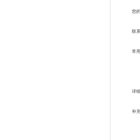
您
联
常
详
补