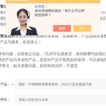
警滚筒秤
作用：
欢迎您！
来自局域网的朋友！有什么可以帮
善作业环境、减轻装卸作业劳动强度，实现机械化，使配送中心
助您的吗？
增强配送中心的适应能力和应变能力。为实现的质量保证、保证
有利的基础。
警滚筒秤
采用
304
号不锈钢外形美观，坚固耐用，产品远销至多数
产品与服务，欢迎来人！
明：
量有问题，自签收之日起，7天内可以退换货，来回邮费均由我
售的产品为专业性产品，若您对产品不熟悉如何使用，可以致电
经售出，如无质量问题，如特殊情况外，不退货
产品：
的单位：