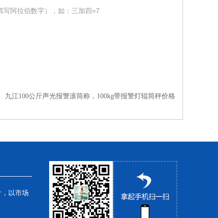
填写阿拉伯数字），如：三加四=7
：
九江100公斤声光报警滚筒称，100kg带报警灯辊筒秤价格
针，以市场