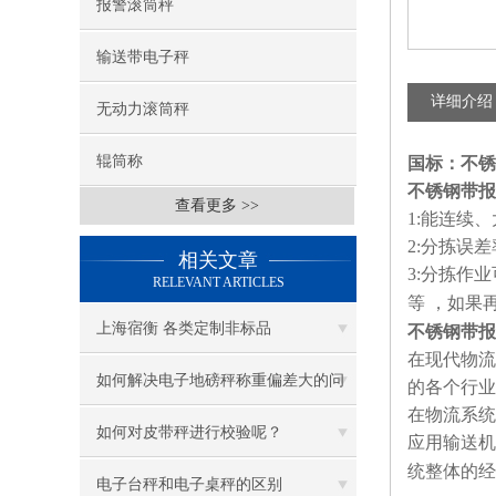
报警滚筒秤
输送带电子秤
详细介绍
无动力滚筒秤
辊筒称
国标：不锈
不锈钢带报
查看更多 >>
1:
能连续、
2:
分拣误差
相关文章
3:
分拣作业
RELEVANT ARTICLES
等
，如果
上海宿衡 各类定制非标品
不锈钢带报
在现代物流
如何解决电子地磅秤称重偏差大的问
的各个行业
在物流系统
题？
如何对皮带秤进行校验呢？
应用输送机
统整体的经
电子台秤和电子桌秤的区别