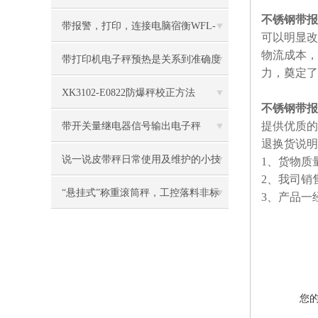
不锈钢带报
带报警，打印，连接电脑宿衡WFL-
可以明显改
物流成本，
3100电子台秤
带打印机电子秤预热是关系到准确度
力，奠定了
的重点
XK3102-E0822防爆秤校正方法
不锈钢带报
提供优质的
带开关量继电器信号输出电子秤
退换货说
说一说皮带秤日常使用及维护的小技
1、货物质
2、我司销
巧
“悬挂式”称重滚筒秤，工控落料非标
3、产品一
电子称
您