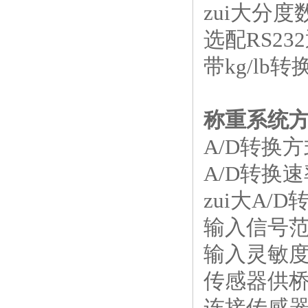
zui大分度
选配
RS232
带
kg/lb
转
称重系统
A/D
转换方
A/D
转换速
zui大
A/D
输入信号
输入灵敏
传感器供
连接传感