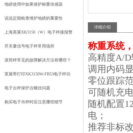
地磅使用中如果保护称重传感器
说说定期检查维护地磅的重要性
详细介绍
上海英展XK3150（W）电子秤接报警
称重系统，
灯资料
开关量信号电子秤常用场所
高精度
A/D
滚筒秤常见的故障解决方法有哪些？
调用内码
英展带打印XK3150W-FB53电子秤功
零位跟踪
能特点
电子台秤保护点螺丝问题
可随机充
随机配置
1
购买电子吊秤时应注意哪些细节
电；
推荐非标