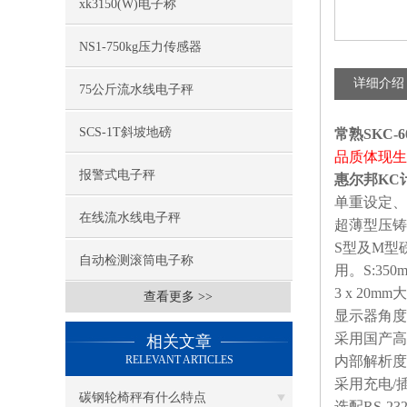
xk3150(W)电子称
NS1-750kg压力传感器
详细介绍
75公斤流水线电子秤
SCS-1T斜坡地磅
常熟SKC-
品质体现生
报警式电子秤
惠尔邦KC
单重设定、
在线流水线电子秤
超薄型压铸
S型及M型
自动检测滚筒电子称
用。S:350mm
3 x 20
查看更多 >>
显示器角度
采用国产高精
相关文章
RELEVANT ARTICLES
内部解析度60
采用充电/
碳钢轮椅秤有什么特点
选配RS-