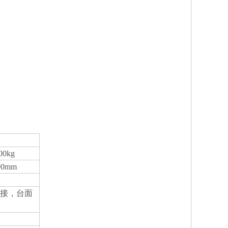
00kg
00mm
焊接，台面