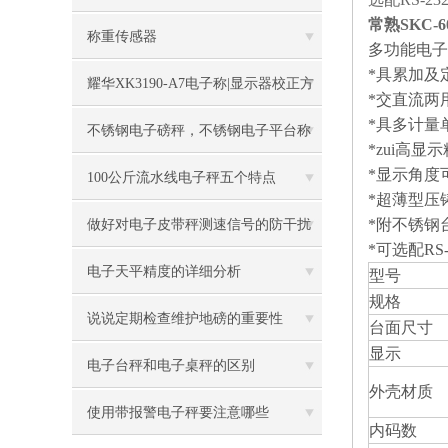
常熟SKC-
称重传感器
多功能电子
*具累加及
耀华XK3190-A7电子称|显示器校正方
*交直流两
*具多计量
法
不锈钢电子磅秤，不锈钢电子平台称
*zui高显示精
*显示角度
100公斤流水线电子秤五个特点
*超薄型压
*附不锈钢
做好对电子皮带秤测速信号的防干扰
*可选配RS
工作
电子天平精度的详细分析
型号
规格
说说定期检查维护地磅的重要性
台面尺寸
显示
电子台秤和电子桌秤的区别
外壳材质
使用带报警电子秤要注意哪些
内码数