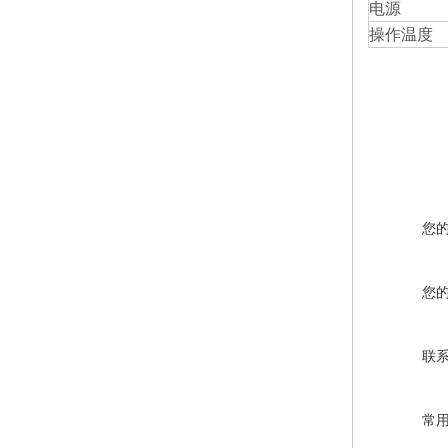
电源
操作温度
您
您
联
常