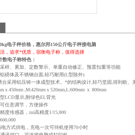
60kg电子秤价格，惠尔邦150公斤电子秤接电脑
活，追求*优质，宿衡电子称，值得选择
计数电子称特色：
采样、累加、定数警示、单重自动修正、预置扣重等功能
铝磅体及不锈钢台面,轻巧耐用(L型除外)
磅台采用铝压铸一体成型技术。*的结构设计,轻巧坚固,得到欧、
 x 450mm ,M:420mm x 520mm,L:600mm x 800mm
mm大型LCD显示,附绿色EL背光
可任意调节，方便操作
度传感器，zui高精度1/15,000
0,000
插电方式供电，充电一次可待机使用70小时
232通讯端口，可连接电脑或打印机