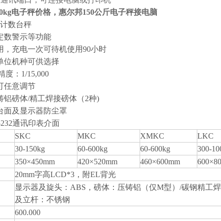
60kg电子秤价格，惠尔邦150公斤电子秤接电脑
计数台秤
定数警示等功能
用，充电一次可待机使用90小时
单位机种可供选择
度：1/15,000
可任意调节
铸铝磅体/精工焊接磅体（2种)
台面及显示器防尘罩
-232通讯印表介面
SKC
MKC
XMKC
LKC
30-150kg
60-600kg
60-600kg
300-10
350×450mm
420×520mm
460×600mm
600×8
20mm字高LCD*3，附EL背光
显示器及旋头：ABS，磅体：压铸铝（仅M型）/碳钢精工
及立杆：不锈钢
600.000