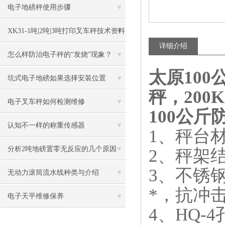
原理
电子地磅秤使用步骤
XK31-1吨|2吨|3吨打印叉车秤技术资料
详细介绍
怎么样防治电子秤的“发烧”现象？
太原100
坑式电子地磅如果选择安装位置
秤，20
电子叉车秤如何检测维修
100公斤
认知不一样的称重传感器
1、秤台
分析2吨地磅置零无反应的几个原因
2、秤架
3、不锈
无动力滚筒流水线种类与介绍
*，抗冲
电子天平维修保养
4、HQ