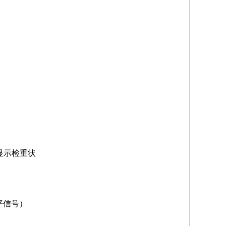
显示检重状
平信号）