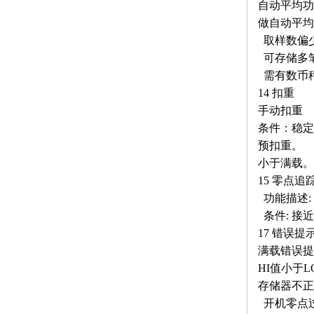
自动平均功
做自动平均
取样数偏少
可存储多
需有数币
14 扣重
手动扣重
条件：稳定
预扣重。
小于满载。
15 零点追
功能描述:
条件: 接
17 错误
满载错误提
HI值小于L
存储器不正
开机零点过