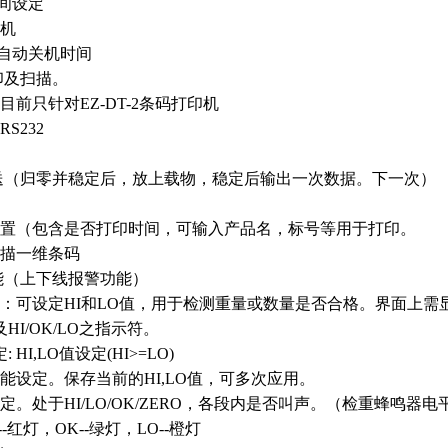
间设定
关机
动关机时间
打印及扫描。
目前只针对EZ-DT-2条码打印机
S232
：
归零并稳定后，放上载物，稳定后输出一次数据。下一次）
置（包含是否打印时间，可输入产品名，标号等用于打印。
扫描一维条码
能
（上下线报警功能）
可设定HI和LO值，用于检测重量或数量是否合格。界面上需
I/OK/LO之指示符。
HI,LO值设定(HI>=LO)
能设定。保存当前的HI,LO值，可多次应用。
定。处于HI/LO/OK/ZERO，各段内是否叫声。（检重蜂鸣器电
--红灯，OK--绿灯，LO--橙灯