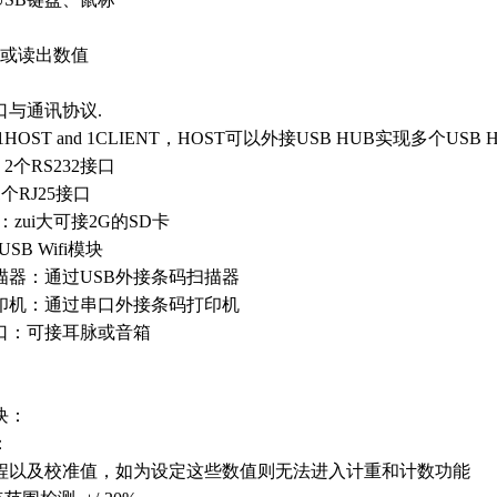
或读出数值
口与通讯协议.
1HOST and 1CLIENT，HOST可以外接USB HUB实现多个USB 
：2个RS232接口
1个RJ25接口
：zui大可接2G的SD卡
USB Wifi模块
描器：通过USB外接条码扫描器
印机：通过串口外接条码打印机
口：可接耳脉或音箱
块：
：
取量程以及校准值，如为设定这些数值则无法进入计重和计数功能