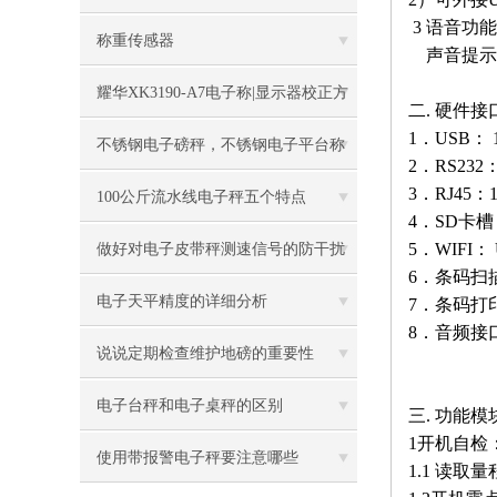
3 语音功能
称重传感器
声音提示
耀华XK3190-A7电子称|显示器校正方
二. 硬件接
1．USB： 
法
不锈钢电子磅秤，不锈钢电子平台称
2．RS232
3．RJ45：
100公斤流水线电子秤五个特点
4．SD卡槽
5．WIFI： 
做好对电子皮带秤测速信号的防干扰
6．条码扫
工作
电子天平精度的详细分析
7．条码打
8．音频接
说说定期检查维护地磅的重要性
电子台秤和电子桌秤的区别
三. 功能模
1开机自检
使用带报警电子秤要注意哪些
1.1 读