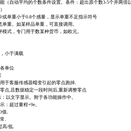
能（自动平均的个数条件设置。条件：超出原个数3-5个并两倍
）
或单重小于0.8个感量，显示单重不足指示符号
笔单重。如某样品单重，可直接调用。
秤模式，专门用于数某种货币，如欧元。
，小于满载
各单位
踪
 用于客服传感器蠕变引起的零点跑掉.
近零点,且数据稳定一段时间后,重新调整零点
提示：以文字显示。附于各功能操作中。
示：超过量程+9e。
O值.
常.
高/低.