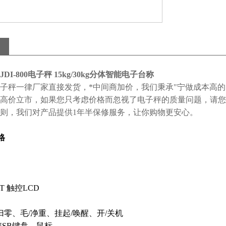
DI-800电子秤 15kg/30kg分体智能电子台称
子秤一律厂家直接发货，*中间商加价，我们秉承"宁做成本高
高价立市，如果您只考虑价格而忽视了电子秤的质量问题，请您
则，我们对产品提供1年半保修服务，让你购物更安心。
格
.
TFT 触控LCD
归零、毛/净重、挂起/唤醒、开/关机
USB键盘、鼠标