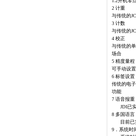
1.2开机零点
2 计重
与传统的J
3 计数
与传统的J
4 校正
与传统的单
场合
5 精度量程
可手动设置
6 标签设置
传统的电子
功能
7 语音报重
JDI已实
8 多国语言
目前已实
9．系统时