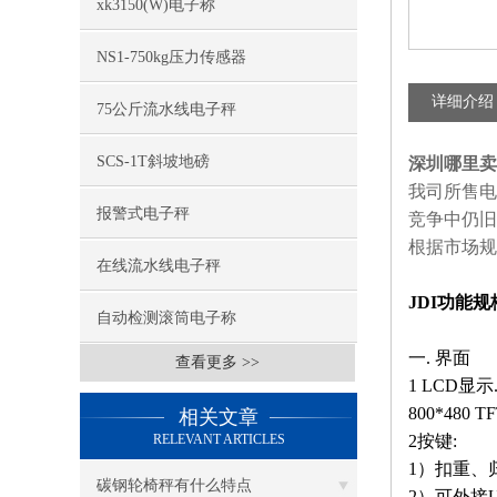
xk3150(W)电子称
NS1-750kg压力传感器
详细介绍
75公斤流水线电子秤
SCS-1T斜坡地磅
深圳哪里卖J
我司所售电
报警式电子秤
竞争中仍旧
根据市场规
在线流水线电子秤
JDI功能规
自动检测滚筒电子称
一. 界面
查看更多 >>
1 LCD显示
800*480 
相关文章
RELEVANT ARTICLES
2按键:
1）扣重、
碳钢轮椅秤有什么特点
2）可外接