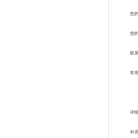
您
您
联
常
详
补