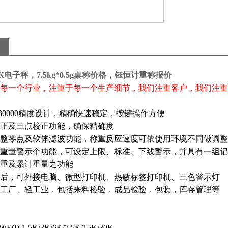
7.5K电子秤，7.5kg*0.5g桌称价格，钰恒计重称报价
每一个行业，注重于每一个生产细节，我们注重客户，我们注重
0&1/30000精度设计，精确快速稳定，按键操作方便
正及三点校正功能，确保精确度
整零点及软体滤波功能，称重反应速度可依使用环境不同做调整
重量警示个功能，可设定上限、标准、下线警示，并具有一组记
重及累计重量之功能
后，可外接电脑、微型打印机、热敏标签打印机、三色警示灯
工厂、轻工业，包括来料检验，成品检验，包装，库存管理等
WE(I)
-1.5K/3K/6K/7.5K/15K/30K