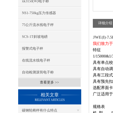
xk3150(W)电子称
NS1-750kg压力传感器
详细介绍
75公斤流水线电子秤
SCS-1T斜坡地磅
JWE(I)-
我们致力于
报警式电子秤
特征
1/1500
在线流水线电子秤
具有单点校
具有自动调
自动检测滚筒电子称
具有三段式
具有预先扣
查看更多 >>
选配界面卡
广泛适用于
相关文章
RELEVANT ARTICLES
规格表
碳钢轮椅秤有什么特点
机 型
J