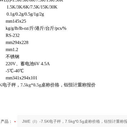
1.5K/3K/6K/7.5K/15K/30K
量
0.1g/0.2g/0.5g/1g/2g
mm145x25
g/lb/lb-oz/斤/港斤/台斤/pcs/%
RS-232
mm294x228
mm1.2
 不锈钢
20V、蓄电池6V 4.5A
-5℃-40℃
mm341x294x101
7.5K电子秤，7.5kg*0.5g桌称价格，钰恒计重称报价
产品：