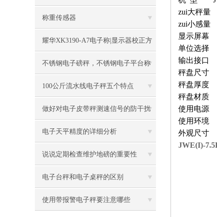
zui大秤量
称重传感器
zui小感
显示屏幕
耀华XK3190-A7电子称|显示器校正方
单位选择 kg/
输出接口 
法
不锈钢电子磅秤，不锈钢电子平台称
秤盘尺寸
秤盘厚度
100公斤流水线电子秤五个特点
秤盘材质
使用电源 2
做好对电子皮带秤测速信号的防干扰
使用环境 
工作
电子天平精度的详细分析
外观尺寸
JWE(I)-
说说定期检查维护地磅的重要性
电子台秤和电子桌秤的区别
使用带报警电子秤要注意哪些