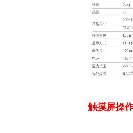
秤量
30kg
感量
2g
300*4
秤盘尺寸
特定
秤重单位
kg / g
显示方式
LCD (
表头尺寸
170mm
电源
110V
温度范围
-5℃~
选配介面
RS-2
触摸屏操作