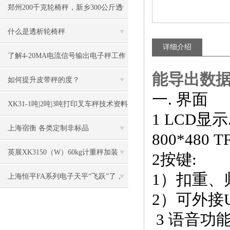
资料
郑州200千克轮椅秤，新乡300公斤透
析轮椅称技术参数
什么是透析轮椅秤
详细介绍
了解4-20MA电流信号输出电子秤工作
能导出数
原理
如何提升皮带秤的度？
一. 界面
XK31-1吨|2吨|3吨打印叉车秤技术资料
1 LCD显示
上海宿衡 各类定制非标品
800*480 
英展XK3150（W）60kg计重秤加装
2按键:
1）扣重、
RS232卡连接电脑
上海恒平FA系列电子天平“飞跃”了，
2）可外接
新款上市，老款*
3 语音功