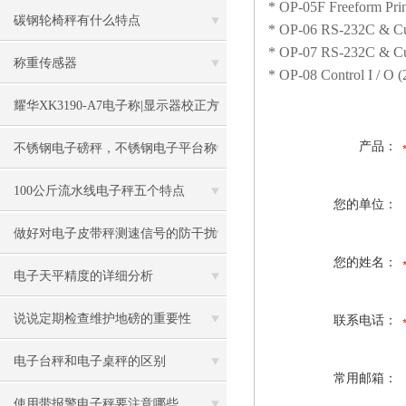
* OP-05F Freeform Pr
碳钢轮椅秤有什么特点
* OP-06 RS-232C & Cu
* OP-07 RS-232C & Cu
称重传感器
* OP-08 Control I / O (
耀华XK3190-A7电子称|显示器校正方
法
产品：
不锈钢电子磅秤，不锈钢电子平台称
100公斤流水线电子秤五个特点
您的单位：
做好对电子皮带秤测速信号的防干扰
您的姓名：
工作
电子天平精度的详细分析
说说定期检查维护地磅的重要性
联系电话：
电子台秤和电子桌秤的区别
常用邮箱：
使用带报警电子秤要注意哪些