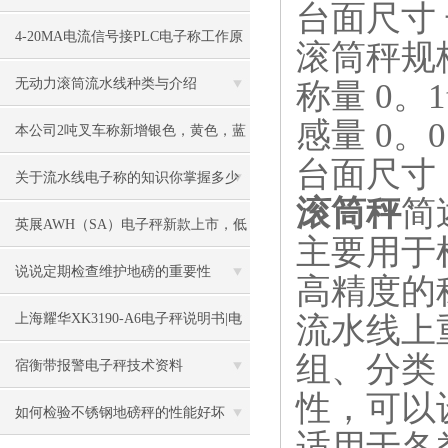
台面尺寸 长
些要求
4-20MA电流信号接PLC电子称工作原
滚筒秤规
理
无动力滚筒流水线种类与介绍
称量 0。1t 
感量 0。05
本公司2吨叉车称新增银色，黄色，蓝
台面尺寸 
色，黑色可选
关于流水线电子称的知识你掌握多少
滚筒秤
简
英展AWH（SA）电子秤新款上市，低
主要用于
价冲市场
说说定期检查维护地磅的重要性
高精度的
流水线上
上海耀华XK3190-A6电子秤说明书|电
组、分类
子秤|电子叉车称|磅秤
宿衡带报警电子秤技术资料
性，可以
如何检验不锈钢地磅秤的性能好坏
适用于各