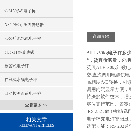
xk3150(W)电子称
NS1-750kg压力传感器
详细介绍
75公斤流水线电子秤
SCS-1T斜坡地磅
ALH-30kg电子秤多
*，货真价实看，外
报警式电子秤
英展ALH-30kg计
交/直流两用电源供
在线流水线电子秤
高精度A/D转换，可读性
调用内码显示方便，
自动检测滚筒电子称
特殊的软件技术，增
零位支持范围、置零(
查看更多 >>
RS-232 输出功能
电子秤充电灯智能显
相关文章
RELEVANT ARTICLES
选配功能：RS-23