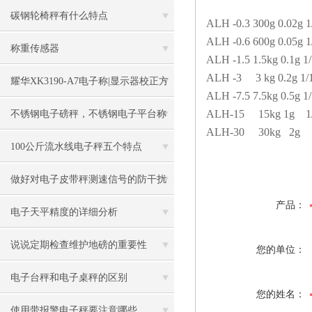
碳钢轮椅秤有什么特点
ALH -0.3
300g
0.02g
1
ALH -0.6
600g
0.05g
1
称重传感器
ALH -1.5
1.5kg
0.1g
1
ALH -3
3 kg
0.2g
1/
耀华XK3190-A7电子称|显示器校正方
ALH -7.5
7.5kg
0.5g
1
法
ALH-15
15kg
1g
1/
不锈钢电子磅秤，不锈钢电子平台称
ALH-30
30kg 2g
1
100公斤流水线电子秤五个特点
做好对电子皮带秤测速信号的防干扰
产品：
工作
电子天平精度的详细分析
说说定期检查维护地磅的重要性
您的单位：
电子台秤和电子桌秤的区别
您的姓名：
使用带报警电子秤要注意哪些