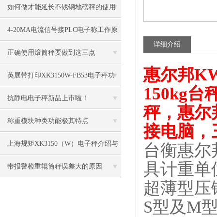
慨述
如何做才能延长不锈钢地磅秤的使用
寿命呢?
4-20MA电流信号接PLC电子称工作原
详细介绍
理
正确使用滚筒秤要做到这三点
惠尔邦KW
英展带打印XK3150W-FB53电子秤功
150kg
能特点
抗静电电子秤新品上市啦！
秤，惠尔邦
称重模块种类功能极其特点
接电脑，
上海规矩XK3150（W）电子秤介绍与
台衡惠尔邦
具计重单
维修
带报警检重辊筒秤误差大的原因
超薄型压
S型及M