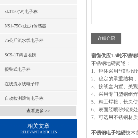
xk3150(W)电子称
NS1-750kg压力传感器
详细介绍
75公斤流水线电子秤
SCS-1T斜坡地磅
宿衡供应1.5吨不锈
不锈钢地磅简述：
报警式电子秤
1、秤体采用*模型
2、稳定的承重结构，
在线流水线电子秤
3、接线盒内置、美
4、采用专门型钢组
自动检测滚筒电子称
5、精工焊接，长久
6、表面经喷砂烤漆
查看更多 >>
7、可选用不锈钢材
相关文章
RELEVANT ARTICLES
不锈钢电子地磅
技术