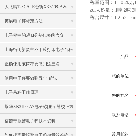
称量范围：1T-0.2kg ,1.5T
大眼睛T-SCALE台衡XK3108-BW-
zui大称量：1吨 2吨
称台尺寸：1.2m×1.2m 
150kg电子秤
英展电子秤标定方法
电子秤中的e和d分别代表的含义
上海宿衡新款带不干胶打印电子台秤
产品：
特色
正确使用滚筒秤要做到这三点
您的单位：
使用电子秤要做到五个“确认”
电子吊秤工作原理
您的姓名：
耀华XK3190-A7电子称|显示器校正方
联系电话：
法
宿衡带报警电子秤技术资料
常用邮箱：
如何提高带报警电子称衡量的准确