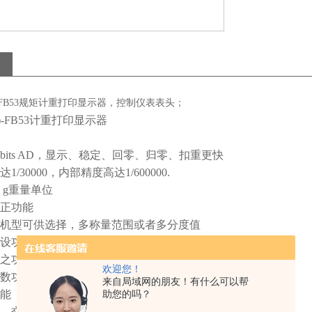
W)-FB53规矩计重打印显示器，控制仪表表头；
-FB53
计重打印显示器
bits AD
，显示、稳定、回零、归零、扣重更快
达
1/30000
，内部精度高达
1/600000.
、
g
重量单位
正功能
机型可供选择，多称量范围或者多分度值
设功能，重量预设功能，预扣重功能，重量累计功能
之功能（可设定
HI
、
OK
、
LO
）
欢迎您！
数功能，毛重
/
净重功能，暂留功能，动物秤功能
来自局域网的朋友！有什么可以帮
能（可供打印时间，日期等数据资料）
助您的吗？
，交、直流两用。