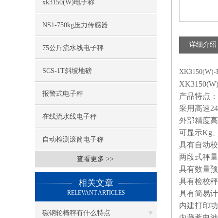
xk3150(W)电子称
NS1-750kg压力传感器
详细介绍
75公斤流水线电子秤
SCS-1T斜坡地磅
XK3150(
XK3150(W)
报警式电子秤
产品特点：
采用高速
24
在线流水线电子秤
外部精度高
可显示
Kg
自动检测滚筒电子称
具有自动校
两段式秤量
查看更多 >>
具有数量预
具有检校秤
相关文章
RELEVANT ARTICLES
具有简易计
内建打印功
碳钢轮椅秤有什么特点
内藏蓄电池