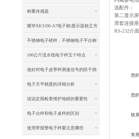
选配件：
称重传感器
第二显示屏
滑套连接座
耀华XK3190-A7电子称|显示器校正方
RS-232
介
法
不锈钢电子磅秤，不锈钢电子平台称
100公斤流水线电子秤五个特点
做好对电子皮带秤测速信号的防干扰
您
工作
电子天平精度的详细分析
您
说说定期检查维护地磅的重要性
电子台秤和电子桌秤的区别
联
使用带报警电子秤要注意哪些
常