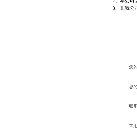
2、本公司
3、非我公
您
您
联
常