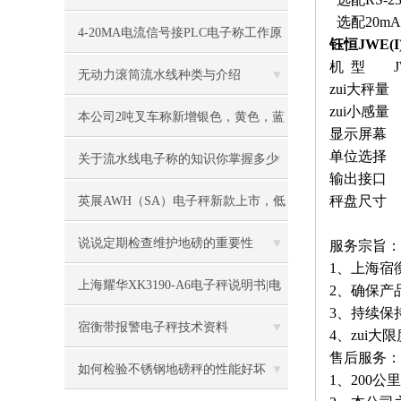
选配
20mA
些要求
4-20MA电流信号接PLC电子称工作原
钰恒JWE(
机 型 JWE(
理
无动力滚筒流水线种类与介绍
zui大秤量 1
zui小感量 0
本公司2吨叉车称新增银色，黄色，蓝
显示屏幕 m
单位选择 kg/
色，黑色可选
关于流水线电子称的知识你掌握多少
输出接口 
秤盘尺寸 m
英展AWH（SA）电子秤新款上市，低
价冲市场
说说定期检查维护地磅的重要性
服务宗旨：
1、上海宿
上海耀华XK3190-A6电子秤说明书|电
2、确保产
3、持续保
子秤|电子叉车称|磅秤
宿衡带报警电子秤技术资料
4、zui
售后服务
如何检验不锈钢地磅秤的性能好坏
1、200