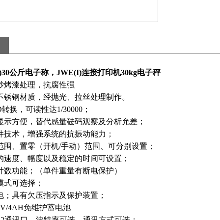
I)30公斤电子称，JWE(I)连接打印机30kg电子秤
砂烤漆处理，抗腐性强
不锈钢材质，经抛光、拉丝处理制作。
D
转换，可读性达
1/30000
；
显示方便，替代感量砝码观察及分析允差；
件技术，增强系统的抗振动能力；
范围、置零（开机
/
手动）范围、可分别设置；
的速度、幅度以及稳定的时间可设置；
计数功能；（单件重量有断电保护）
模式可选择；
电；具有欠压指示及保护装置；
6V/4AH
免维护蓄电池
32
通讯口，波特率可选，通讯方式可选；