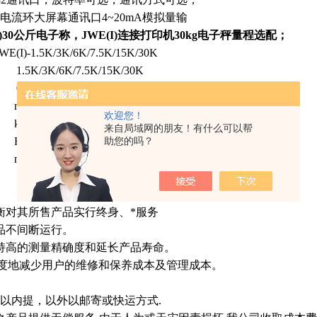
电流环大屏幕通讯口
4~20mA
模拟量输
I)30公斤电子称，JWE(I)连接打印机30kg电子秤量程选配；
I)-1.5K/3K/6K/7.5K/15K/30K
.5K/3K/6K/7.5K/15K/30K
.1g/0.2g/0.5g/1g/2g
m145x25
欢迎您！
g/lb/lb-oz/斤/港斤/台斤/pcs/%
来自局域网的朋友！有什么可以帮
RS-232
助您的吗？
m294x228
衡对其所售产品实行终身、*服务
品不间断运行。
持高的测量精确度和延长产品寿命。
大限度地减少用户的维修和保养成本及管理成本。
：
公里以内提，以外以邮寄或快运方式.