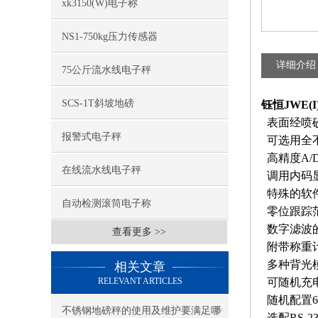
xk3150(W)电子称
NS1-750kg压力传感器
详细介绍
75公斤流水线电子秤
SCS-1T斜坡地磅
钰恒JWE(
表面经喷
报警式电子秤
可选用全
高精度
A/
在线流水线电子秤
调用内码
特殊的软
自动检测滚筒电子称
零位跟踪
数字滤波
查看更多 >>
附带称重
多种背光
相关文章
RELEVANT ARTICLES
可随机充
随机配置
不锈钢地磅秤的使用及维护要满足哪
选配
RS-2