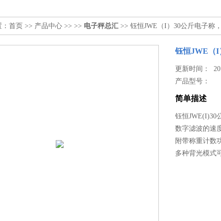
置：
首页
>>
产品中心
>> >>
电子秤总汇
>> 钰恒JWE（I）30公斤电子称
钰恒JWE（I
更新时间： 2017
产品型号：
简单描述
钰恒JWE(I)3
数字滤波的速
附带称重计数
多种背光模式