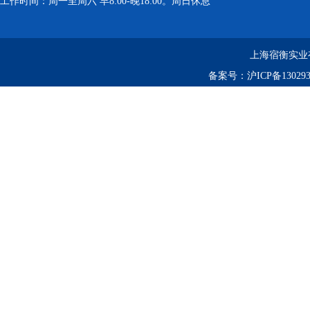
工作时间：周一至周六 早8:00-晚18:00。周日休息
上海宿衡实业
备案号：
沪ICP备130293