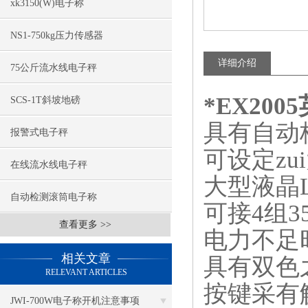
xk3150(W)电子称
NS1-750kg压力传感器
详细介绍
75公斤流水线电子秤
*EX20
SCS-1T斜坡地磅
具有自动
报警式电子秤
可设定zu
在线流水线电子秤
大型液晶
自动检测滚筒电子称
可接
4
组
3
查看更多 >>
电力不足
相关文章
具有双色
RELEVANT ARTICLES
按键采有
JWI-700W电子称开机注意事项