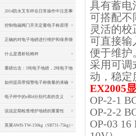
具有蓄电
2014防水叉车秤在日常操作中注意事
可搭配不
项
控制电磁阀门开关定量电子称原理
灵活的校
可直接输
正确的对电子地磅进行维护和保养很
便于维护
有必要
什么是透析轮椅秤
采用可调
重磅出击：1吨电子地磅，2吨电子地
动，稳定
磅秤，3吨地磅低价狂甩
如何提高带报警电子称衡量的准确
EX2005
度？
OP-2-1 B
电子秤中的e和d分别代表的含义
OP-2-2 B
说说定期检查维护地磅的重要性
OP-03 16 
英展AWH-TW-150kg（SB731-75kg）
10V
）