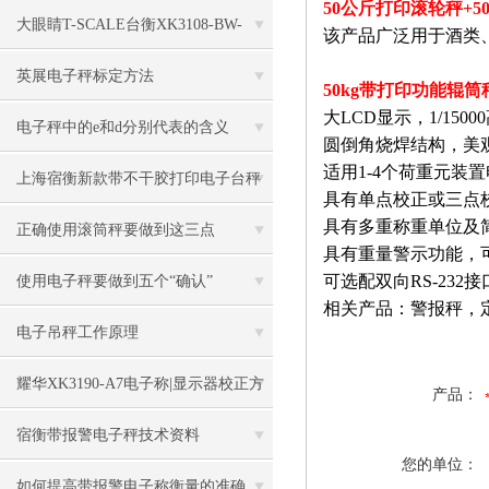
50公斤打印滚轮秤+
大眼睛T-SCALE台衡XK3108-BW-
该产品广泛用于酒类
150kg电子秤
英展电子秤标定方法
50kg带打印功能辊
大
LCD
显示，
1/15000
电子秤中的e和d分别代表的含义
圆倒角烧焊结构，美
适用
1-4
个荷重元装置
上海宿衡新款带不干胶打印电子台秤
具有单点校正或三点
具有多重称重单位及
特色
正确使用滚筒秤要做到这三点
具有重量警示功能，
可选配双向
RS-232
接
使用电子秤要做到五个“确认”
相关产品：警报秤，
电子吊秤工作原理
耀华XK3190-A7电子称|显示器校正方
产品：
法
宿衡带报警电子秤技术资料
您的单位：
如何提高带报警电子称衡量的准确