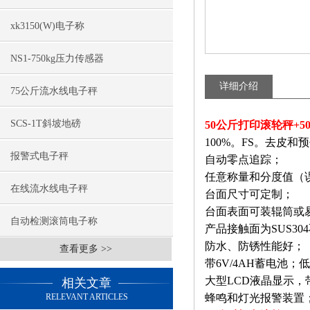
xk3150(W)电子称
NS1-750kg压力传感器
详细介绍
75公斤流水线电子秤
SCS-1T斜坡地磅
50公斤打印滚轮秤+
100%
。
FS
。去皮和预
报警式电子秤
自动零点追踪；
任意称量和分度值（
在线流水线电子秤
台面尺寸可定制；
台面表面可装辊筒或
自动检测滚筒电子称
产品接触面为
SUS304
防水、防锈性能好；
查看更多 >>
带
6V/4AH
蓄电池；低
大型
LCD
液晶显示，
相关文章
RELEVANT ARTICLES
蜂鸣和灯光报警装置