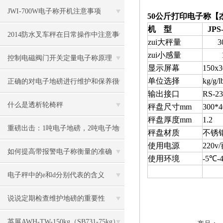
JWI-700W电子称开机注意事项
50公斤打印电子称【杰
机 型
JPS
2014防水叉车秤在日常操作中注意事
zui大秤量
3
zui小感量
项
控制电磁阀门开关定量电子称原理
显示屏幕
150x3
单位选择
kg/g/l
正确的对电子地磅进行维护和保养很
输出接口
RS-23
有必要
什么是透析轮椅秤
秤盘尺寸mm
300*4
秤盘厚度mm
1.2
重磅出击：1吨电子地磅，2吨电子地
秤盘材质
不锈
使用电源
220v/
磅秤，3吨地磅低价狂甩
如何提高带报警电子称衡量的准确
使用环境
-5
℃-
度？
电子秤中的e和d分别代表的含义
说说定期检查维护地磅的重要性
英展AWH-TW-150kg（SB731-75kg）