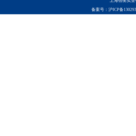
上海宿衡实业
备案号：
沪ICP备130293