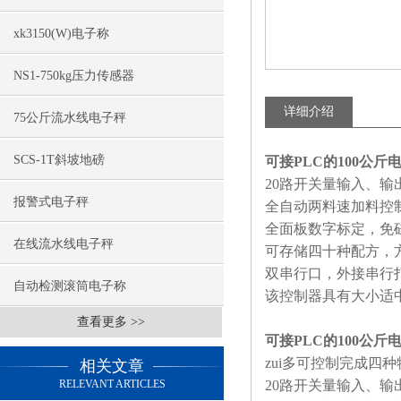
xk3150(W)电子称
NS1-750kg压力传感器
详细介绍
75公斤流水线电子秤
SCS-1T斜坡地磅
可接PLC的100公斤电
20
路开关量输入、输
报警式电子秤
全自动两料速加料控
全面板数字标定，免
在线流水线电子秤
可存储四十种配方，
双串行口，外接串行
自动检测滚筒电子称
该控制器具有大小适
查看更多 >>
可接PLC的100公斤电
zui多可控制完成四
相关文章
RELEVANT ARTICLES
20
路开关量输入、输