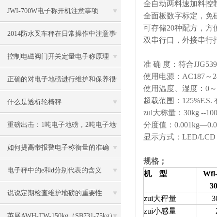
全自动两料速加料控
JWI-700W电子称开机注意事项
全面板数字标定，免
可存储
20
种配方，方
2014防水叉车秤在日常操作中注意事
双串行口，外接串行
项
控制电磁阀门开关定量电子称原理
准
确
度：符合
JJG539
使用电源：
AC187
～
2
正确的对电子地磅进行维护和保养很
使用温度、湿度：
0
～
超载范围：
125%F.S.
有必要
什么是透析轮椅秤
zui大称量：
30kg --10
分度值：
0.001kg
—
0.
重磅出击：1吨电子地磅，2吨电子地
显示方式：
LED/LCD
磅秤，3吨地磅低价狂甩
如何提高带报警电子称衡量的准确
规格；
度？
电子秤中的e和d分别代表的含义
机 型
Wfl
3
说说定期检查维护地磅的重要性
zui大秤量
3
zui小感量
英展AWH-TW-150kg（SB731-75kg）