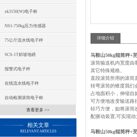
xk3150(W)电子称
NS1-750kg压力传感器
详细介绍
75公斤流水线电子秤
SCS-1T斜坡地磅
马鞍山50kg辊筒秤
滚筒输送机内宽度由
报警式电子秤
其它特殊规格。
直段滚筒所用的滚筒
在线流水线电子秤
转弯滚筒的锥度我们
占地面积小，伸缩自
自动检测滚筒电子称
可方便地改变输送路
轻巧方便，如将滚筒
查看更多 >>
配驱动装置
,
可实现动
相关文章
RELEVANT ARTICLES
马鞍山50kg辊筒秤