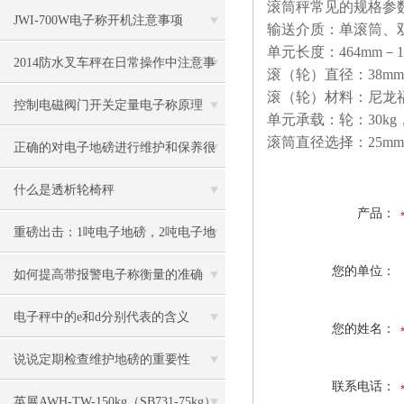
滚筒秤常见的规格参
JWI-700W电子称开机注意事项
输送介质：单滚筒、
单元长度：
464mm
－
2014防水叉车秤在日常操作中注意事
滚（轮）直径：
38mm
滚（轮）材料：尼龙
项
控制电磁阀门开关定量电子称原理
单元承载：轮：
30kg
滚筒直径选择：
25mm
正确的对电子地磅进行维护和保养很
有必要
什么是透析轮椅秤
产品：
重磅出击：1吨电子地磅，2吨电子地
您的单位：
磅秤，3吨地磅低价狂甩
如何提高带报警电子称衡量的准确
度？
电子秤中的e和d分别代表的含义
您的姓名：
说说定期检查维护地磅的重要性
联系电话：
英展AWH-TW-150kg（SB731-75kg）