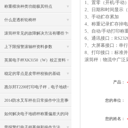
1
、置零（开机
/
手动
称重模块种类功能极其特点
2
、日期和时间显示（
3
、手动贮存累加
什么是透析轮椅秤
4
、称重记录贮存掉电
5
、自动
/
手动打印称
滚筒秤常见的故障解决方法有哪些？
6
、通讯接口：
RS232
7
、大屏幕接口：串行
上下限报警滚轴秤资料参数
8
、打印接口：标准并
滚筒秤：物流中广泛
英展电子秤XK3150（W）校正资料
稳定的零点是皮带秤校验的基础
产品：
惠尔邦T2200打印电子秤，电子地磅
（地上衡）
2014防水叉车秤在日常操作中注意事
您的单位：
项
如何解决电子地磅秤称重偏差大的问
您的姓名：
题？
带报警灯电子秤案例和操作方法