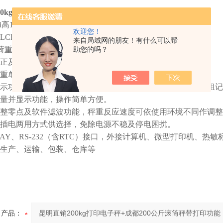
00kg打印电子秤+成都200公斤滚筒秤带打印功能
i高
1/15000
，
欢迎您！
LCD
显示字幕。
来自局域网的朋友！有什么可以帮
荷重元装的置电子秤。
助您的吗？
正及三点校正之功能
重单位及简易计数、百分比计算功能，用途广泛。
示功能，可设定上限、标准、下限三段重量警示，并具有一组记
量并显示功能，操作简单方便。
整零点及软件滤波功能，秤重反应速度可依使用环境不同作调整
插电两用方式供选择，免除电源不稳及停电困扰。
LAY
、
RS-232
（含
RTC
）接口，外接计算机、微型打印机、热敏
生产、运输、包装、仓库等
产品：