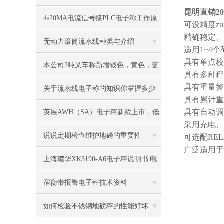
昆明直销2
些要求
4-20MA电流信号接PLC电子称工作原
可设精度zu
精确稳定、
理
无动力滚筒流水线种类与介绍
适用
1~4
个
具有单点校
本公司2吨叉车称新增银色，黄色，蓝
具有多种秤
具有重量警
色，黑色可选
关于流水线电子称的知识你掌握多少
具有累计重
具有自动调
英展AWH（SA）电子秤新款上市，低
采用充电、
价冲市场
说说定期检查维护地磅的重要性
可选配
RE
广泛适用于
上海耀华XK3190-A6电子秤说明书|电
子秤|电子叉车称|磅秤
宿衡带报警电子秤技术资料
如何检验不锈钢地磅秤的性能好坏