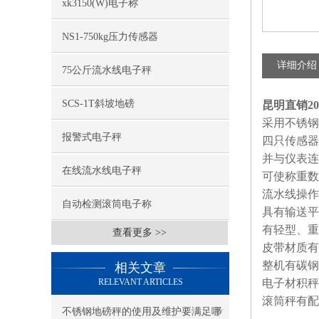
xk3150(W)电子称
NS1-750kg压力传感器
详细介绍
75公斤流水线电子秤
SCS-1T斜坡地磅
昆明直销2
采用不锈钢
报警式电子秤
四只传感器
并与仪表连
在线流水线电子秤
可使称重数
流水线操作
自动检测滚筒电子称
具有输送平
有轻型、重
查看更多 >>
皮带材质有
整机有碳钢
相关文章
RELEVANT ARTICLES
电子材积秤
滚筒秤有配
不锈钢地磅秤的使用及维护要满足哪