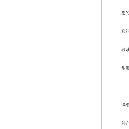
您
您
联
常
详
补