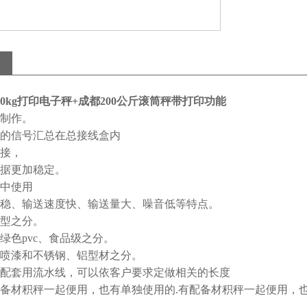
00kg打印电子秤+成都200公斤滚筒秤带打印功能
制作。
的信号汇总在总接线盒内
接，
据更加稳定。
中使用
稳、输送速度快、输送量大、噪音低等特点。
型之分。
绿色
pvc
、食品级之分。
喷漆和不锈钢、铝型材之分。
配套用流水线，可以依客户要求定做相关的长度
备材积秤一起便用，也有单独使用的
.
有配备材积秤一起便用，