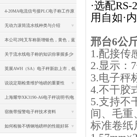
·选配RS
些要求
4-20MA电流信号接PLC电子称工作原
用自如·内
理
无动力滚筒流水线种类与介绍
邢台6公
本公司2吨叉车称新增银色，黄色，蓝
1.
配接传
色，黑色可选
关于流水线电子称的知识你掌握多少
2.
显示：
7
英展AWH（SA）电子秤新款上市，低
3.电子
价冲市场
说说定期检查维护地磅的重要性
4.
不干胶
上海耀华XK3190-A6电子秤说明书|电
5.
支持不
间、毛重
子秤|电子叉车称|磅秤
宿衡带报警电子秤技术资料
标准卷纸
如何检验不锈钢地磅秤的性能好坏