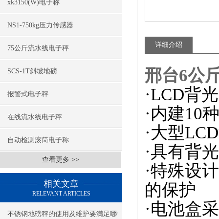
xk3150(W)电子称
NS1-750kg压力传感器
详细介绍
75公斤流水线电子秤
邢台6公
SCS-1T斜坡地磅
·LCD背
报警式电子秤
·内建10
在线流水线电子秤
·大型L
自动检测滚筒电子称
·具有背
查看更多 >>
·特殊设
相关文章
的保护
RELEVANT ARTICLES
·电池盒
不锈钢地磅秤的使用及维护要满足哪