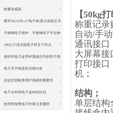
称重传感器
【50kg
耀华XK3190-A7电子称|显示器校正方
称重记录
自动
/
手动
法
不锈钢电子磅秤，不锈钢电子平台称
通讯接口
100公斤流水线电子秤五个特点
大屏幕接
做好对电子皮带秤测速信号的防干扰
打印接口
工作
电子天平精度的详细分析
机；
说说定期检查维护地磅的重要性
结构；
电子台秤和电子桌秤的区别
单层结构
使用带报警电子秤要注意哪些
接线盒内