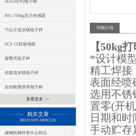
xk3150(W)电子称
NS1-750kg压力传感器
详细介绍
75公斤流水线电子秤
【50kg
SCS-1T斜坡地磅
*设计模
报警式电子秤
精工焊接
在线流水线电子秤
表面经喷
自动检测滚筒电子称
选用不锈
查看更多 >>
置零
(
开机
相关文章
日期和时
RELEVANT ARTICLES
手动贮存
碳钢轮椅秤有什么特点