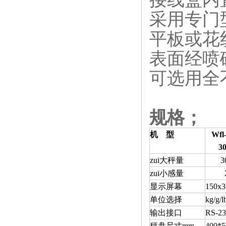
采用专门
平板或花
表面经喷
可选用全
规格；
机 型
Wfl
3
zui大秤量
3
zui小感量
显示屏幕
150x3
单位选择
kg/g/l
输出接口
RS-23
秤盘尺寸mm
400*5