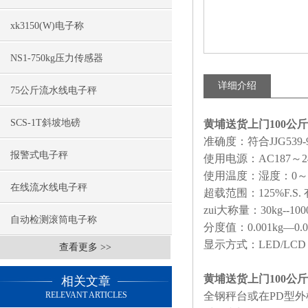
xk3150(W)电子称
NS1-750kg压力传感器
详细介绍
75公斤流水线电子秤
SCS-1T斜坡地磅
黄埔送货上门100公
准确度：符合
JJG539-
报警式电子秤
使用电源：
AC187
～
2
使用温度：湿度：
0
～
在线流水线电子秤
超载范围：
125%F.S.
zui大称量：
30kg--100
自动检测滚筒电子称
分度值：
0.001kg
—
0.
显示方式：
LED/LCD
查看更多 >>
黄埔送货上门100公
相关文章
RELEVANT ARTICLES
全钢秤台或在
PD
型外