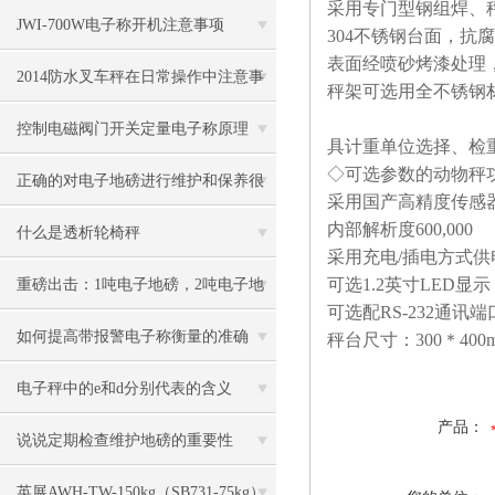
采用专门型钢组焊、
JWI-700W电子称开机注意事项
304
不锈钢台面，抗腐
表面经喷砂烤漆处理
2014防水叉车秤在日常操作中注意事
秤架可选用全不锈钢
项
控制电磁阀门开关定量电子称原理
具计重单位选择、检
◇可选参数的动物秤
正确的对电子地磅进行维护和保养很
采用国产高精度传感器
内部解析度
600,000
有必要
什么是透析轮椅秤
采用充电
/
插电方式供
可选
1.2
英寸
LED
显示
重磅出击：1吨电子地磅，2吨电子地
可选配
RS-232
通讯端
磅秤，3吨地磅低价狂甩
如何提高带报警电子称衡量的准确
秤台尺寸：
300
＊
400m
度？
电子秤中的e和d分别代表的含义
产品：
说说定期检查维护地磅的重要性
英展AWH-TW-150kg（SB731-75kg）