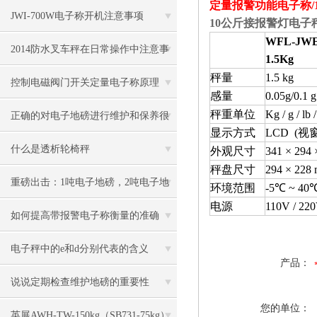
定量报警功能电子称/
JWI-700W电子称开机注意事项
10公斤接报警灯电子
WFL-JWE
2014防水叉车秤在日常操作中注意事
1.5Kg
秤量
1.5 kg
项
控制电磁阀门开关定量电子称原理
感量
0.05g/0.1 g
秤重单位
Kg / g / lb 
正确的对电子地磅进行维护和保养很
显示方式
LCD (
视窗 
有必要
什么是透析轮椅秤
外观尺寸
341 × 294
秤盘尺寸
294 × 228
重磅出击：1吨电子地磅，2吨电子地
环境范围
-5℃ ~ 40
电源
110V / 22
磅秤，3吨地磅低价狂甩
如何提高带报警电子称衡量的准确
度？
电子秤中的e和d分别代表的含义
产品：
说说定期检查维护地磅的重要性
您的单位：
英展AWH-TW-150kg（SB731-75kg）