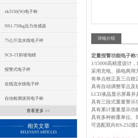
xk3150(W)电子称
NS1-750kg压力传感器
详细介绍
75公斤流水线电子秤
SCS-1T斜坡地磅
定量报警功能电子称/
1/15000
高精度设计，
报警式电子秤
采用充电、插电两用
有单点校正及三点校
在线流水线电子秤
具有自动调整零点及
LCD
液晶显示屏幕并
自动检测滚筒电子称
具有三段式重量警示
具有累计重量显示功
查看更多 >>
具有多种称重单位、
可选配双向
RS-232
接
相关文章
RELEVANT ARTICLES