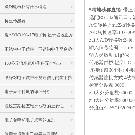
碳钢轮椅秤有什么特点
5吨地磅称直销 带上下
选配
RS-232
通讯口，
称重传感器
A/D
转换方式
:Σ-Δ
转换
A/D
转换速率
:10
～
20
耀华XK3190-A7电子称|显示器校正方
zui大
A/D
转换数
:24bit
输入信号范围
:
－
2mV
法
不锈钢电子磅秤，不锈钢电子平台称
输入灵敏度
:≥1μV/e
传感器供桥电源
:DC 
100公斤流水线电子秤五个特点
连接传感器个数
:
可接
传感器连接方式
:4
线
做好对电子皮带秤测速信号的防干扰
检定分度数
:3000
工作
电子天平精度的详细分析
zui大外分度数
:30000
zui大内分辨率
:600000
说说定期检查维护地磅的重要性
分度值
:1/2/5/10/20/50
电子台秤和电子桌秤的区别
使用带报警电子秤要注意哪些