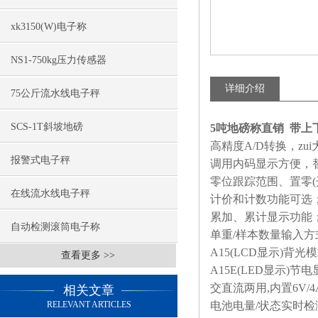
xk3150(W)电子称
NS1-750kg压力传感器
详细介绍
75公斤流水线电子秤
SCS-1T斜坡地磅
5吨地磅称直销 带上下
高精度
A/D
转换，zu
报警式电子秤
调用内码显示方便，
零位跟踪范围、置零
(
在线流水线电子秤
计价和计数功能可选
累加、累计显示功能
自动检测滚筒电子称
单重
/
样本数量输入方
A15(LCD
显示
)
背光模
查看更多 >>
A15E(LED
显示
)
节电
交直流两用
,
内置
6V/
相关文章
RELEVANT ARTICLES
电池电量
/
状态实时检