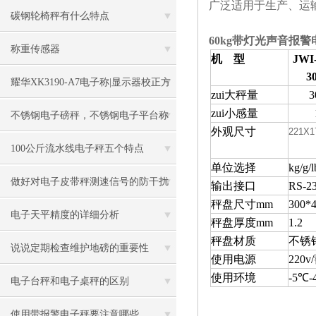
广泛适用于生产、运
碳钢轮椅秤有什么特点
60kg带灯光声音报
称重传感器
机 型
JWI
3
耀华XK3190-A7电子称|显示器校正方
zui大秤量
3
zui小感量
法
不锈钢电子磅秤，不锈钢电子平台称
外观尺寸
221X1
100公斤流水线电子秤五个特点
单位选择
kg/g/l
做好对电子皮带秤测速信号的防干扰
输出接口
RS-2
秤盘尺寸mm
300*
工作
电子天平精度的详细分析
秤盘厚度mm
1.2
秤盘材质
不锈
说说定期检查维护地磅的重要性
使用电源
220v/
使用环境
-5℃-
电子台秤和电子桌秤的区别
使用带报警电子秤要注意哪些