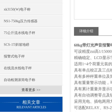
xk3150(W)电子称
NS1-750kg压力传感器
详细介绍
75公斤流水线电子秤
SCS-1T斜坡地磅
60kg带灯光声音报警
可设精度zui高
1/15000
报警式电子秤
精确稳定、
LCD
显示
适用
1~4
个荷重元装
在线流水线电子秤
具有单点校正及三点
具有多种秤重单位及
自动检测滚筒电子称
具有重量警示功能，
具有累计重量并显示
查看更多 >>
具有自动调整零点及
采用充电、插电两用
相关文章
RELEVANT ARTICLES
可选配
RELAY
、
RS-2