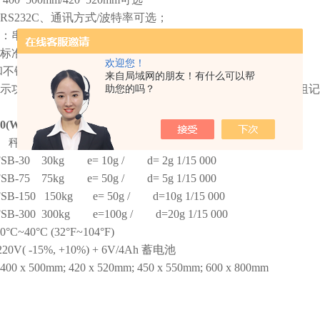
RS232C
、通讯方式
/
波特率可选；
：串行输出，传输距离≤
50
米；
标准并行接口，可连接
9
针或
24
针宽行打印机；
欢迎您！
和不锈钢管
,
两种材质的秤盘都是不锈钢秤盘
来自局域网的朋友！有什么可以帮
示功能，可设定上限，标准，下限三段重量警示，并具有一组记
助您的吗？
0(W)-75kg/5g电子秤规格；
秤量
规格
外部精度
SB-30 30kg e= 10g / d= 2g 1/15 000
SB-75 75kg e= 50g / d= 5g 1/15 000
SB-150 150kg e= 50g / d=10g 1/15 000
SB-300 300kg e=100g / d=20g 1/15 000
0
°
C~40
°
C (32
°
F~104
°
F)
20V( -15%, +10%) + 6V/4Ah
蓄电池
400 x 500mm; 420 x 520mm; 450 x 550mm; 600 x 800mm