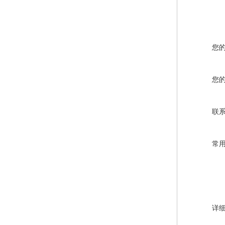
您
您
联
常
详