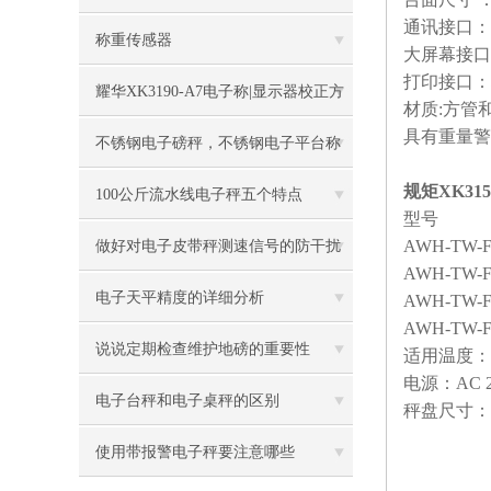
通讯接口：
称重传感器
大屏幕接口
打印接口：
耀华XK3190-A7电子称|显示器校正方
材质
:
方管
具有重量警
法
不锈钢电子磅秤，不锈钢电子平台称
规矩XK315
100公斤流水线电子秤五个特点
型号
AWH-TW-F
做好对电子皮带秤测速信号的防干扰
AWH-TW-F
工作
电子天平精度的详细分析
AWH-TW-F
AWH-TW-F
说说定期检查维护地磅的重要性
适用温度：
电源：
AC 2
电子台秤和电子桌秤的区别
秤盘尺寸：
使用带报警电子秤要注意哪些