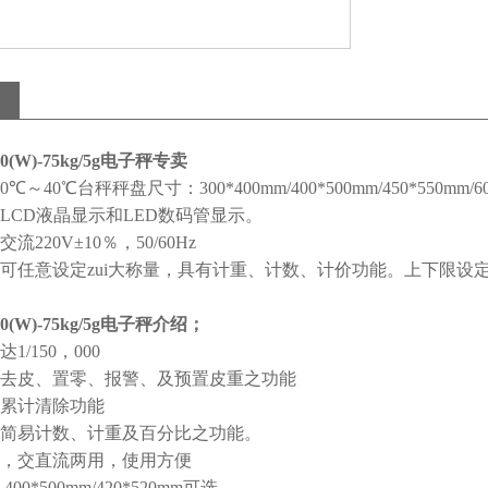
0(W)-75kg/5g电子秤专卖
0
℃～
40
℃台秤秤盘尺寸：
300*400mm/400*500mm/450*550mm/6
LCD
液晶显示和
LED
数码管显示。
交流
220V
±
10
％，
50/60Hz
可任意设定zui大称量，具有计重、计数、计价功能。上下限设
0(W)-75kg/5g电子秤介绍；
达
1/150
，
000
去皮、置零、报警、及预置皮重之功能
累计清除功能
简易计数、计重及百分比之功能。
，交直流两用，使用方便
：
400*500mm/420*520mm
可选