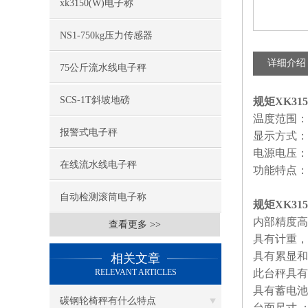
xk3150(W)电子称
NS1-750kg压力传感器
详细介绍
75公斤流水线电子秤
SCS-1T斜坡地磅
规矩XK315
温度范围：
报警式电子秤
显示方式：
电源电压：
在线流水线电子秤
功能特点：
自动检测滚筒电子称
规矩XK315
内部精度高
查看更多 >>
具有计重，
具有累显和
相关文章
RELEVANT ARTICLES
此台秤具有
具有蓄电池
碳钢轮椅秤有什么特点
台面尺寸