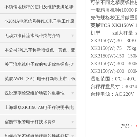
可依不同之精度线性
不锈钢地磅秤的使用及维护要满足哪
一般精度机种(10000 
先做规格校正后做重
些要求
4-20MA电流信号接PLC电子称工作原
英展TCS-XK3150
机型 zui大秤量 z
理
无动力滚筒流水线种类与介绍
XK3150(W)-30 30
XK3150(W)-75 75
本公司2吨叉车称新增银色，黄色，蓝
XK3150(W)-150 15
XK3150(W)-300 30
色，黑色可选
关于流水线电子称的知识你掌握多少
XK3150(W)-600 60
温度范围：0℃～40℃
英展AWH（SA）电子秤新款上市，低
台秤秤盘尺寸：300*400m
价冲市场
说说定期检查维护地磅的重要性
台秤电源：AC 220V
上海耀华XK3190-A6电子秤说明书|电
子秤|电子叉车称|磅秤
宿衡带报警电子秤技术资料
产品：
如何检验不锈钢地磅秤的性能好坏