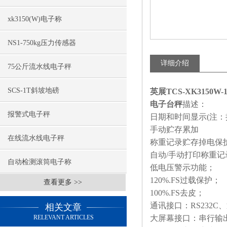
xk3150(W)电子称
NS1-750kg压力传感器
详细介绍
75公斤流水线电子秤
SCS-1T斜坡地磅
英展TCS-XK3150
电子台秤
描述：
报警式电子秤
日期和时间显示(注：
手动贮存累加
在线流水线电子秤
称重记录贮存掉电保
自动/手动打印称重
自动检测滚筒电子称
低电压警示功能；
120%.FS过载保护；
查看更多 >>
100%.FS去皮；
通讯接口：RS232
相关文章
RELEVANT ARTICLES
大屏幕接口：串行输出