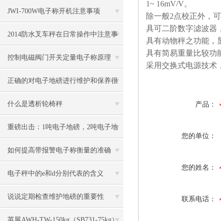
1~ 16mV/V
。
JWI-700W电子称开机注意事项
除一般
2
点校正外，可
具可二阶数字滤波器
2014防水叉车秤在日常操作中注意事
具有动物秤之功能，
具有简易重量比较功
项
控制电磁阀门开关定量电子称原理
采用交换式电源技术
正确的对电子地磅进行维护和保养很
有必要
什么是透析轮椅秤
产品：
重磅出击：1吨电子地磅，2吨电子地
您的单位：
磅秤，3吨地磅低价狂甩
如何提高带报警电子称衡量的准确
您的姓名：
度？
电子秤中的e和d分别代表的含义
说说定期检查维护地磅的重要性
联系电话：
英展AWH-TW-150kg（SB731-75kg）