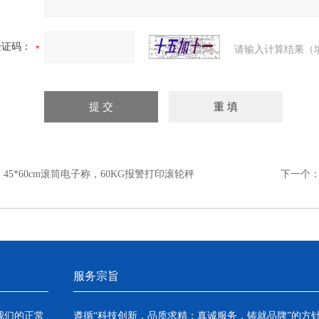
验证码：
请输入计算结果（
：
45*60cm滚筒电子称，60KG报警打印滚轮秤
下一个
服务宗旨
我们的正常
遵循“科技创新，品质求精；真诚服务，铸就品牌”的方