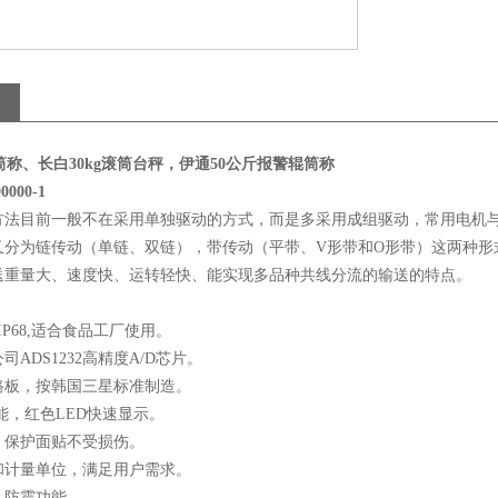
M滚筒称、长白30kg滚筒台秤，伊通50公斤报警辊筒称
000-1
方法目前一般不在采用单独驱动的方式，而是多采用成组驱动，常用电机
又分为链传动（单链、双链），带传动（平带、V形带和O形带）这两种形
送重量大、速度快、运转轻快、能实现多品种共线分流的输送的特点。
：
IP68,适合食品工厂使用。
司ADS1232高精度A/D芯片。
路板，按韩国三星标准制造。
能，红色LED快速显示。
，保护面贴不受损伤。
和计量单位，满足用户需求。
，防震功能