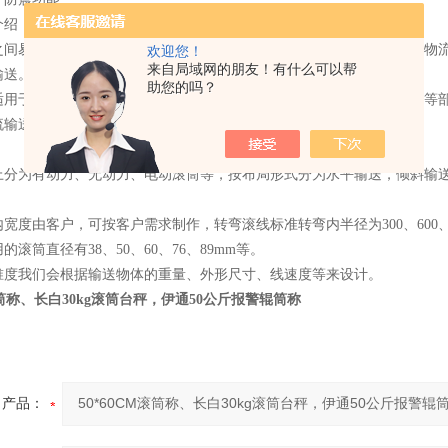
介绍：
之间易于衔接过滤，可用多条滚筒线及其它输送设备或专机组成复杂的物
欢迎您！
来自局域网的朋友！有什么可以帮
输送。滚筒输送机结构简单，可靠性高，使用维护方便。
助您的吗？
适用于底部是平面的物品输送，主要由传动滚筒、机架、支架、驱动部等
流输送的特点。
上分为有动力、无动力、电动滚筒等，按布局形式分为水平输送，倾斜输
宽度由客户，可按客户需求制作，转弯滚线标准转弯内半径为300、600、
的滚筒直径有38、50、60、76、89mm等。
锥度我们会根据输送物体的重量、外形尺寸、线速度等来设计。
M滚筒称、长白30kg滚筒台秤，伊通50公斤报警辊筒称
产品：