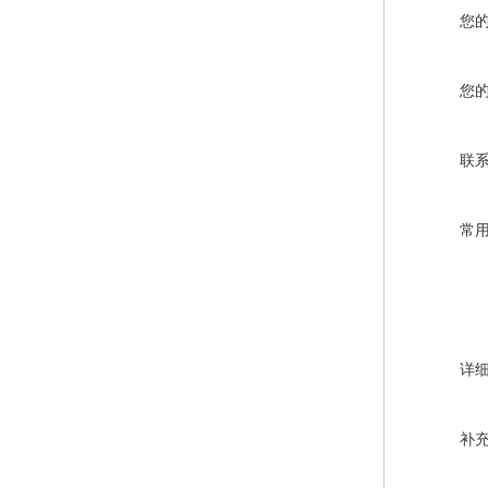
您
您
联
常
详
补