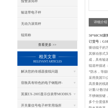
报警滚筒秤
输送带电子秤
详细介绍
无动力滚筒秤
辊筒称
50*60C
订货号：G100
查看更多 >>
驱动辊子的
其驱动形式
相关文章
成，具有输
RELEVANT ARTICLES
辊道秤描述
解决您的传感器接线问题
*防水，等级
采用美国TI公
宿衡具有特色的电子钢瓶秤-
高质量的线
计重/计数功
英展EX-2005显示仪表带MODBUS
不锈钢按键
多个分度值
RTU 传输格式
开关量信号电子秤常用场所
防水充电器