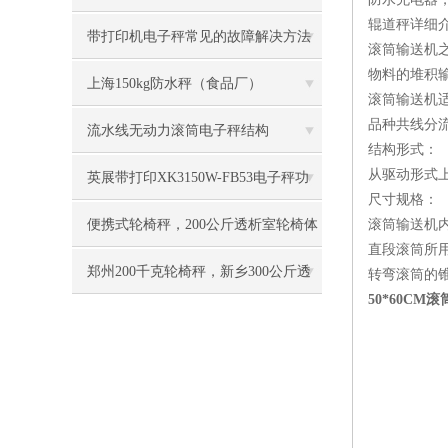
辊道秤详细
带打印机电子秤常见的故障解决方法
滚筒输送机
物料的堆积
有哪些
上海150kg防水秤（食品厂）
滚筒输送机
品种共线分
流水线无动力滚筒电子秤结构
结构形式：
从驱动形式
英展带打印XK3150W-FB53电子秤功
尺寸规格：
能特点
便携式轮椅秤，200公斤透析室轮椅体
滚筒输送机内
直段滚筒所用
重称
郑州200千克轮椅秤，新乡300公斤透
转弯滚筒的
50*60C
析轮椅称技术参数