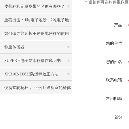
* 辊轴秤可选购秤重数
皮带秤和定量皮带的区别有哪些？
重磅出击：1吨电子地磅，2吨电子地
产品：
磅秤，3吨地磅低价狂甩
如何做才能延长不锈钢地磅秤的使用
您的单位：
寿命呢?
称重传感器
SUPER-6电子防水秤操作说明书
您的姓名：
XK3102-E0822防爆秤校正方法
联系电话：
便携式轮椅秤，200公斤透析室轮椅体
常用邮箱：
重称
省份：