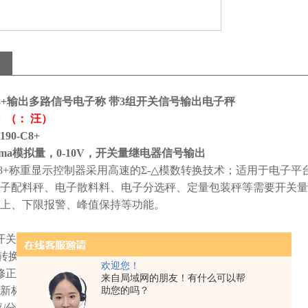
-C8+输出多路信号电子称 带3组开关信号输出电子秤
华
（： 汪）
90-C8+
0ma模拟量，0-10V，开关量继电器信号输出
8+
称重显示控制器采用高速的Σ
-
△模数转换技术；适用于电子平
子配料秤、电子散料料、电子分选秤、定量包装秤等需要开关量
上、下限报警、峰值保持等功能。
开关量输入，
3
路开关量
(
内置
3
路继电器
)
输出控制
转换，可读性达
1/30000
欢迎您！
修正
来自局域网的朋友！有什么可以帮
新标定，只需输入原仪表的参数即可使用
助您的吗？
秤
/
分选秤
/
上下限报警
/
峰值保持等功能于一体