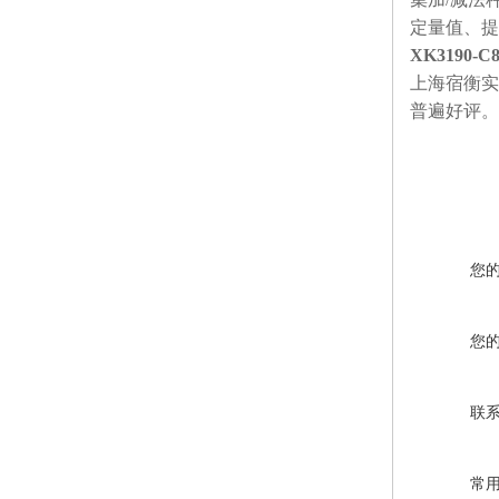
定量值、提
XK3190
上海宿衡实
普遍好评。
您
您
联
常