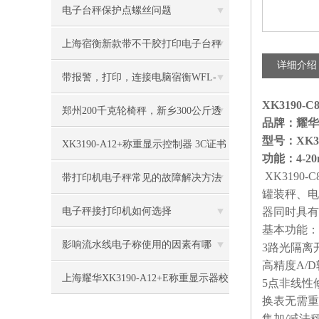
电子台秤保护点螺丝问题
上海宿衡新款带不干胶打印电子台秤
详细介绍
特色
带报警，打印，连接电脑宿衡WFL-
XK3190
3100电子台秤
郑州200千克轮椅秤，新乡300公斤透
品牌：耀
型号：XK31
析轮椅称技术参数
XK3190-A12+称重显示控制器 3C证书
功能：4-2
XK3190-C
带打印机电子秤常见的故障解决方法
罐装秤、电
有哪些
电子秤接打印机如何选择
器同时具有
基本功能：
影响流水线电子称使用的因素有哪
3
路光隔离
高精度
A/D
些？
上海耀华XK3190-A12+E称重显示器校
5
点非线性
换表无需重
正方法知晓
集加
/
减法