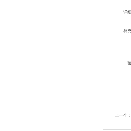
详
补
上一个