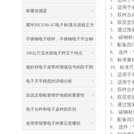
2
、适用于
称重传感器
3
、双秤台
4
、双层坚
耀华XK3190-A7电子称|显示器校正方
5
、通过预
6
、
碳钢材
法
不锈钢电子磅秤，不锈钢电子平台称
7
、配备四
8
、
选件：
100公斤流水线电子秤五个特点
9
、标准量
10
、标准尺
做好对电子皮带秤测速信号的防干扰
1
、适用于
工作
电子天平精度的详细分析
2
、适用于
3
、双秤台
说说定期检查维护地磅的重要性
4
、双层坚
5
、通过预
电子台秤和电子桌秤的区别
6
、
碳钢材
7
、配备四
使用带报警电子秤要注意哪些
8
、
选件：