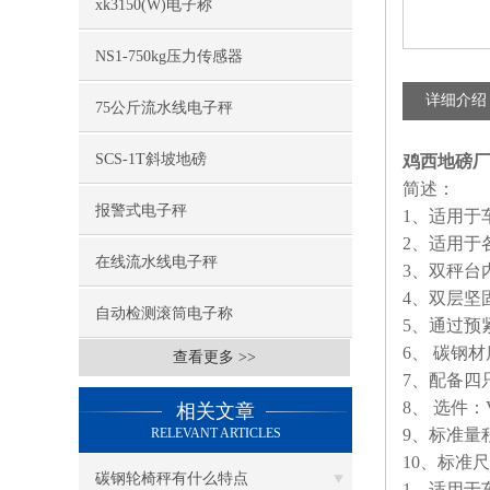
xk3150(W)电子称
NS1-750kg压力传感器
详细介绍
75公斤流水线电子秤
SCS-1T斜坡地磅
鸡西地磅厂
简述：
报警式电子秤
1
、适用于
2
、适用于
在线流水线电子秤
3
、双秤台
4
、双层坚
自动检测滚筒电子称
5
、通过预
6
、
碳钢材
查看更多 >>
7
、配备四
8
、
选件：
相关文章
RELEVANT ARTICLES
9
、标准量
10
、标准尺
碳钢轮椅秤有什么特点
1
、适用于