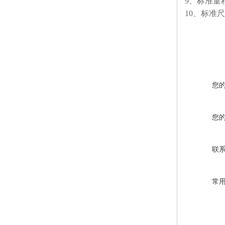
9
、标准量
10
、标准尺
您
您
联
常