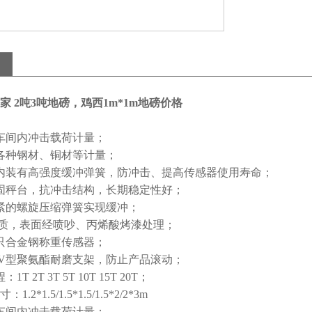
家 2吨3吨地磅，鸡西1m*1m地磅价格
车间内冲击载荷计量；
各种钢材、铜材等计量；
内装有高强度缓冲弹簧，防冲击、提高传感器使用寿命；
固秤台，抗冲击结构，长期稳定性好；
紧的螺旋压缩弹簧实现缓冲；
质，表面经喷吵、丙烯酸烤漆处理；
只合金钢称重传感器；
V
型聚氨酯耐磨支架，防止产品滚动；
程：
1T 2T 3T 5T 10T 15T 20T
；
寸：
1.2*1.5/1.5*1.5/1.5*2/2*3m
车间内冲击载荷计量；