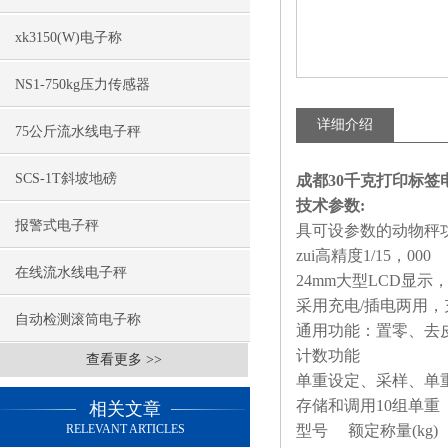
xk3150(W)电子称
NS1-750kg压力传感器
详细介绍
75公斤流水线电子秤
SCS-1T斜坡地磅
成都30千克打印标
技术参数
:
报警式电子秤
具可设参数的动物秤
zui高精度
1/15
，
000
在线流水线电子秤
24mm
大型
LCD
显示
采用充电
/
插电两用，
自动检测滚筒电子称
通用功能：置零、去
计数功能
查看更多 >>
单重设定、采样、单
存储和调用
10
组单重
相关文章
RELEVANT ARTICLES
型号
额定称量
(kg