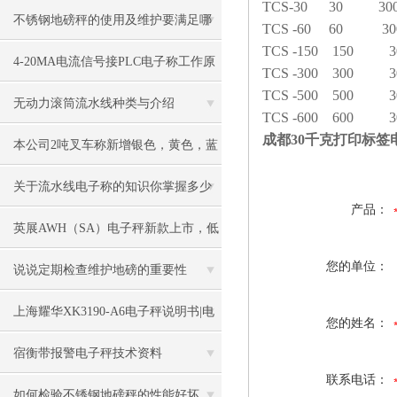
TCS-30 30 3000/
不锈钢地磅秤的使用及维护要满足哪
TCS -60 60 3000
TCS -150 150 300
些要求
4-20MA电流信号接PLC电子称工作原
TCS -300 300 300
TCS -500 500 300
理
无动力滚筒流水线种类与介绍
TCS -600 600 300
成都30千克打印标
本公司2吨叉车称新增银色，黄色，蓝
色，黑色可选
关于流水线电子称的知识你掌握多少
产品：
英展AWH（SA）电子秤新款上市，低
您的单位：
价冲市场
说说定期检查维护地磅的重要性
上海耀华XK3190-A6电子秤说明书|电
您的姓名：
子秤|电子叉车称|磅秤
宿衡带报警电子秤技术资料
联系电话：
如何检验不锈钢地磅秤的性能好坏