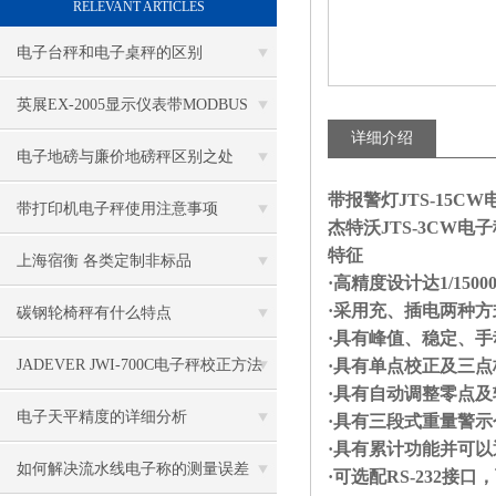
RELEVANT ARTICLES
电子台秤和电子桌秤的区别
英展EX-2005显示仪表带MODBUS
详细介绍
RTU 传输格式
电子地磅与廉价地磅秤区别之处
带报警灯JTS-15C
带打印机电子秤使用注意事项
杰特沃JTS-3CW电子
特征
上海宿衡 各类定制非标品
·高精度设计达
1/1500
·采用充、插电两种
碳钢轮椅秤有什么特点
·具有峰值、稳定、
JADEVER JWI-700C电子秤校正方法
·具有单点校正及三
·具有自动调整零点
电子天平精度的详细分析
·具有三段式重量警
·具有累计功能并可
如何解决流水线电子称的测量误差
·可选配
RS-232
接口，