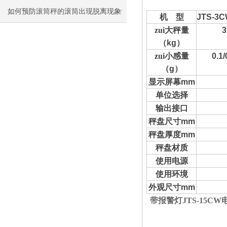
如何预防滚筒秤的滚筒出现脱离现象
机
型
JTS-3
zui大秤量
3
（
kg
）
zui小感量
0.1/
（
g
）
显示屏幕
mm
单位选择
输出接口
秤盘尺寸
mm
秤盘厚度
mm
秤盘材质
使用电源
使用环境
外观尺寸
mm
带报警灯JTS-15C